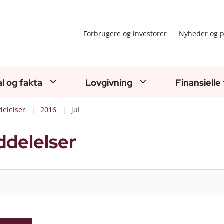
Forbrugere og investorer
Nyheder og p
al og fakta
Lovgivning
Finansielle
elelser
2016
jul
delelser