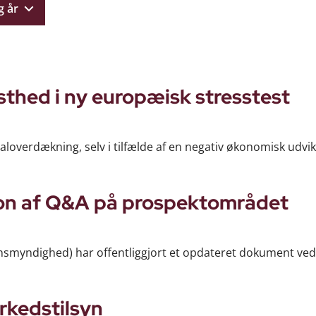
g år
thed i ny europæisk stresstest
aloverdækning, selv i tilfælde af en negativ økonomisk udvikl
ion af Q&A på prospektområdet
nsmyndighed) har offentliggjort et opdateret dokument ve
rkedstilsyn