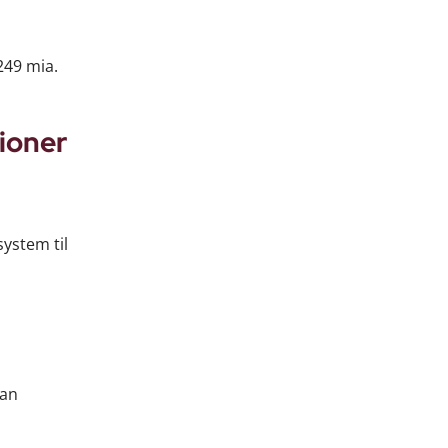
249 mia.
ioner
system til
Han