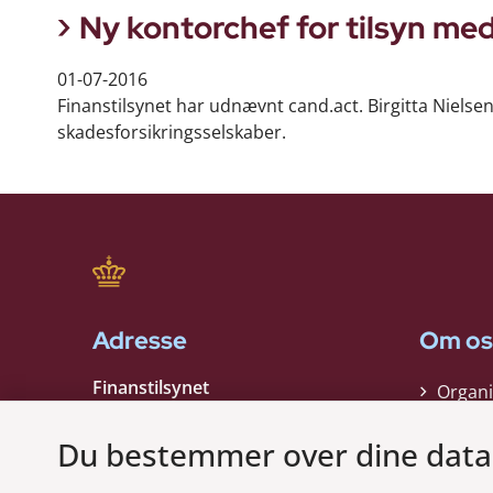
Ny kontorchef for tilsyn me
01-07-2016
Finanstilsynet har udnævnt cand.act. Birgitta Nielsen
skadesforsikringsselskaber.
Adresse
Om os
Finanstilsynet
Organi
Strandgade 29
Strate
1401 København K
Du bestemmer over dine data
Kontak
EAN nummer:
5798000021006