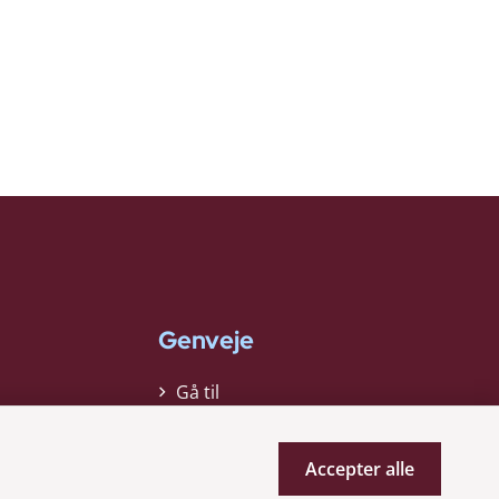
Genveje
Gå til
virksomhedsregisteret
Gå til selskabsmeddelelser
Accepter alle
English