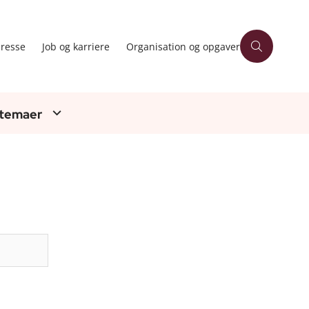
resse
Job og karriere
Organisation og opgaver
 temaer
Søg