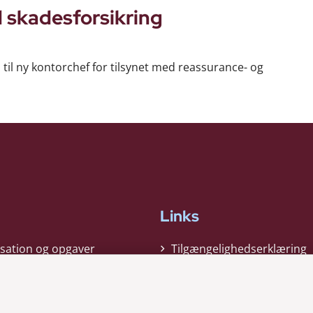
d skadesforsikring
 til ny kontorchef for tilsynet med reassurance- og
Links
sation og opgaver
Tilgængelighedserklæring
gi
Cookiepolitik
t
Privatlivspolitik