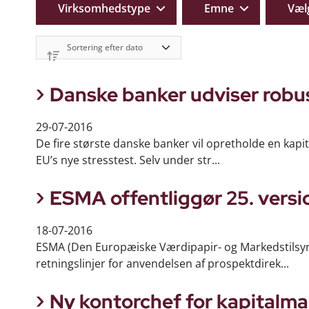
Virksomhedstype
Emne
Væl
Danske banker udviser robus
29-07-2016
De fire største danske banker vil opretholde en kapit
EU’s nye stresstest. Selv under str...
ESMA offentliggør 25. vers
18-07-2016
ESMA (Den Europæiske Værdipapir- og Markedstilsy
retningslinjer for anvendelsen af prospektdirek...
Ny kontorchef for kapitalma