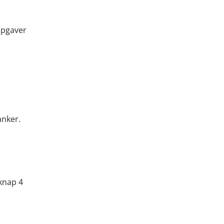
opgaver
anker.
 knap 4