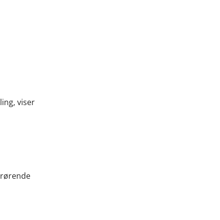
ing, viser
drørende