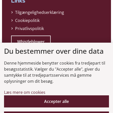
Links
Tilgængelighedserklæring
Cookiepolitik
Privatlivspolitik
Whistleblower
Du bestemmer over dine data
Denne hjemmeside benytter cookies fra tredjepart til
besøgsstatistik. Vælger du "Accepter alle", giver du
samtykke til at tredjepartsservices må gemme
Genveje
oplysninger om dit besøg.
Læs mere om cookies
Gå til virksomhedsregisteret
Gå til selskabsmeddelelser
Accepter alle
English