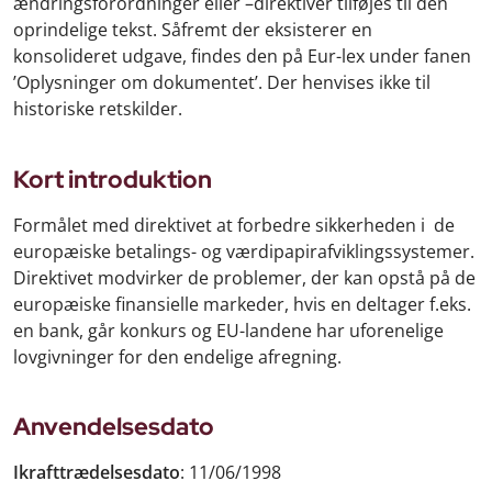
ændringsforordninger eller –direktiver tilføjes til den
oprindelige tekst. Såfremt der eksisterer en
konsolideret udgave, findes den på Eur-lex under fanen
’Oplysninger om dokumentet’. Der henvises ikke til
historiske retskilder.
Kort introduktion
Formålet med direktivet at forbedre sikkerheden i de
europæiske betalings- og værdipapirafviklingssystemer.
Direktivet modvirker de problemer, der kan opstå på de
europæiske finansielle markeder, hvis en deltager f.eks.
en bank, går konkurs og EU-landene har uforenelige
lovgivninger for den endelige afregning.
Anvendelsesdato
Ikrafttrædelsesdato
: 11/06/1998