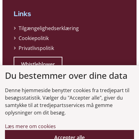
Links
Tilgængelighedserklæring
Cookiepolitik
Privatlivspolitik
Whistleblower
Du bestemmer over dine data
Denne hjemmeside benytter cookies fra tredjepart til
besøgsstatistik. Vælger du "Accepter alle", giver du
samtykke til at tredjepartsservices må gemme
Genveje
oplysninger om dit besøg.
Læs mere om cookies
Gå til virksomhedsregisteret
Accepter alle
Gå til selskabsmeddelelser