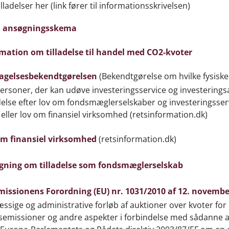
lladelser her (link fører til informationsskrivelsen)
il ansøgningsskema
mation om tilladelse til handel med CO2-kvoter
agelsesbekendtgørelsen
(Bekendtgørelse om hvilke fysiske
personer, der kan udøve investeringsservice og investeringsa
delse efter lov om fondsmæglerselskaber og investeringsserv
r eller lov om finansiel virksomhed (retsinformation.dk)
om finansiel virksomhed
(retsinformation.dk)
gning om tilladelse som fondsmæglerselskab
issionens Forordning (EU) nr. 1031/2010 af 12. novembe
ssige og administrative forløb af auktioner over kvoter for
semissioner og andre aspekter i forbindelse med sådanne a