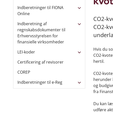
kvot
Indberetninger til FIONA
Online
CO2-kvo
Indberetning af
CO2-kvo
regnskabsdokumenter til
underlag
Erhvervsstyrelsen for
finansielle virksomheder
Hvis du s
LEI-koder
CO2-kvote
hertil.
Certificering af revisorer
COREP
CO2-kvoter
herunder h
Indberetninger til e-Reg
og budgivn
fra Finans
Du kan læs
udføre ak