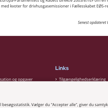
 Europa-Parlamentets og Rådets direktiv 2003/87/EF om en
 med kvoter for drivhusgasemissioner i Fællesskabet EØS-r
Senest opdateret
Links
sation og opgaver
Tilgængelighedserklæring
gi
Cookiepolitik
t
Privatlivspolitik
besøgsstatistik. Vælger du "Accepter alle", giver du samtykk
ag nyheder
Whistleblower