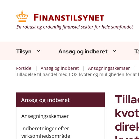
Tilsyn
Ansøg og indberet
T
Forside
Ansøg og indberet
Ansøgningsskemaer
Tilladelse til handel med CO2-kvoter og muligheden for at
Till
Ansøg og indberet
kvot
Ansøgningsskemaer
dire
Indberetninger efter
virksomhedsområde