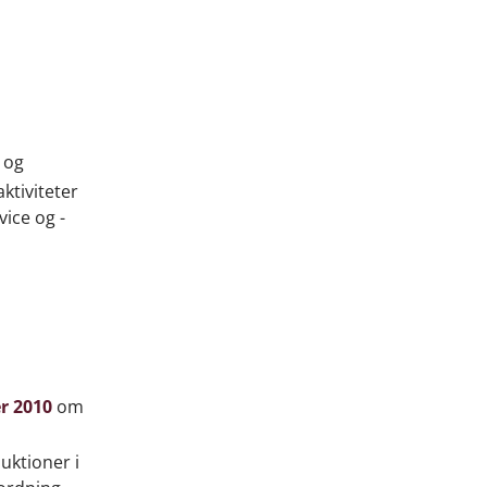
 og
ktiviteter
ice og -
r 2010
om
uktioner i