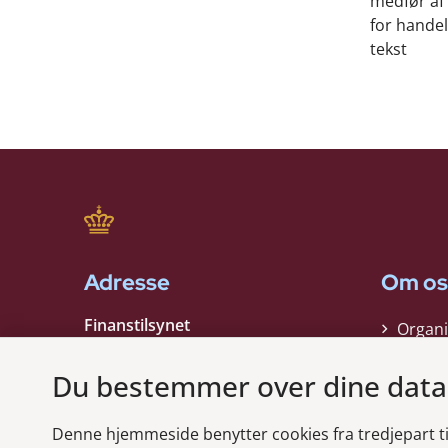
medfør af
for handel
tekst
Adresse
Om os
Finanstilsynet
Organi
Strandgade 29
Strate
1401 København K
Du bestemmer over dine data
Kontak
EAN nummer:
5798000021006
Denne hjemmeside benytter cookies fra tredjepart til 
CVR nummer:
10598184
Modt