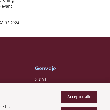
 ordning
elevant
08-01-2024
Genveje
Gå til
virksomhedsregisteret
Gå til selskabsmeddelelser
Accepter alle
English
e til at