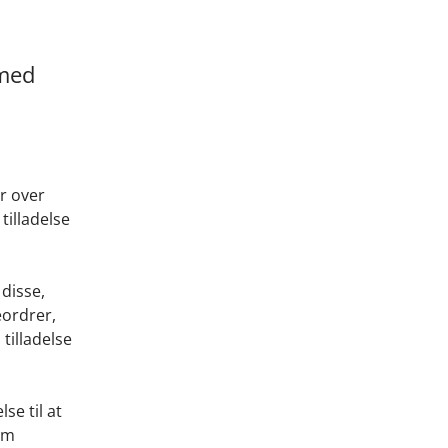
 med
r over
illadelse
 disse,
eordrer,
tilladelse
se til at
om