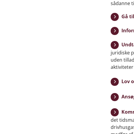
sådanne ti
Gå t
Infor
Undt
juridiske 
uden tilla
aktivitete
Lov 
Ansø
Komm
det tidsmæ
drivhusga