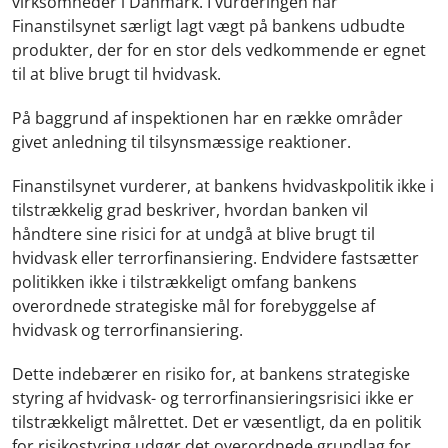
virksomheder i Danmark. I vurderingen har
Finanstilsynet særligt lagt vægt på bankens udbudte
produkter, der for en stor dels vedkommende er egnet
til at blive brugt til hvidvask.
På baggrund af inspektionen har en række områder
givet anledning til tilsynsmæssige reaktioner.
Finanstilsynet vurderer, at bankens hvidvaskpolitik ikke i
tilstrækkelig grad beskriver, hvordan banken vil
håndtere sine risici for at undgå at blive brugt til
hvidvask eller terrorfinansiering. Endvidere fastsætter
politikken ikke i tilstrækkeligt omfang bankens
overordnede strategiske mål for forebyggelse af
hvidvask og terrorfinansiering.
Dette indebærer en risiko for, at bankens strategiske
styring af hvidvask- og terrorfinansieringsrisici ikke er
tilstrækkeligt målrettet. Det er væsentligt, da en politik
for risikostyring udgør det overordnede grundlag for