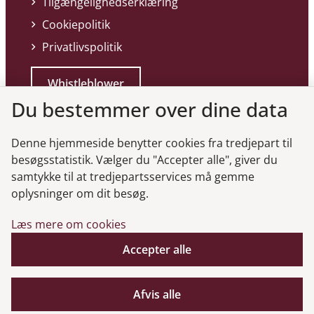
Tilgængelighedserklæring
Cookiepolitik
Privatlivspolitik
Whistleblower
Du bestemmer over dine data
Denne hjemmeside benytter cookies fra tredjepart til
besøgsstatistik. Vælger du "Accepter alle", giver du
samtykke til at tredjepartsservices må gemme
Genveje
oplysninger om dit besøg.
Læs mere om cookies
Gå til virksomhedsregisteret
Accepter alle
Gå til selskabsmeddelelser
English
Afvis alle