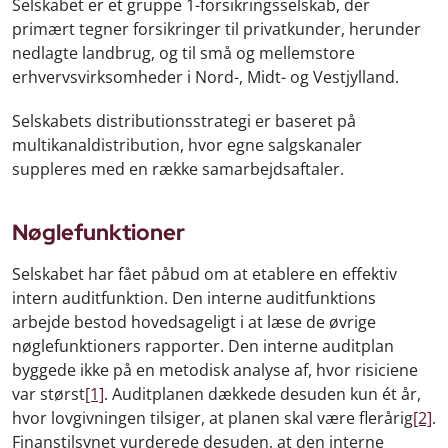
Selskabet er et gruppe 1-forsikringsselskab, der
primært tegner forsikringer til privatkunder, herunder
nedlagte landbrug, og til små og mellemstore
erhvervsvirksomheder i Nord-, Midt- og Vestjylland.
Selskabets distributionsstrategi er baseret på
multikanaldistribution, hvor egne salgskanaler
suppleres med en række samarbejdsaftaler.
Nøglefunktioner
Selskabet har fået påbud om at etablere en effektiv
intern auditfunktion. Den interne auditfunktions
arbejde bestod hovedsageligt i at læse de øvrige
nøglefunktioners rapporter. Den interne auditplan
byggede ikke på en metodisk analyse af, hvor risiciene
var størst
[1]
. Auditplanen dækkede desuden kun ét år,
hvor lovgivningen tilsiger, at planen skal være flerårig
[2]
.
Finanstilsynet vurderede desuden, at den interne