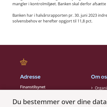
mangler i kontrolmiljøet. Banken skal derfor afsætte y
Banken har i halvårsrapporten pr. 30. juni 2023 ind
solvensbehov er herefter opgjort til 11,8 pct.
Adresse
Om os
Finanstilsynet
Organi
Strandgade 29
Strate
1401 København K
Du bestemmer over dine data
Kontak