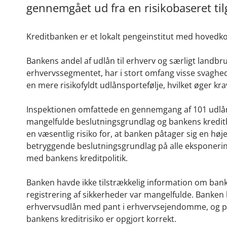
gennemgået ud fra en risikobaseret til
Kreditbanken er et lokalt pengeinstitut med hovedk
Bankens andel af udlån til erhverv og særligt landbru
erhvervssegmentet, har i stort omfang visse svagheds
en mere risikofyldt udlånsportefølje, hvilket øger kra
Inspektionen omfattede en gennemgang af 101 udlån 
mangelfulde beslutningsgrundlag og bankens kreditbev
en væsentlig risiko for, at banken påtager sig en hø
betryggende beslutningsgrundlag på alle eksponering
med bankens kreditpolitik.
Banken havde ikke tilstrækkelig information om ba
registrering af sikkerheder var mangelfulde. Banke
erhvervsudlån med pant i erhvervsejendomme, og påbu
bankens kreditrisiko er opgjort korrekt.