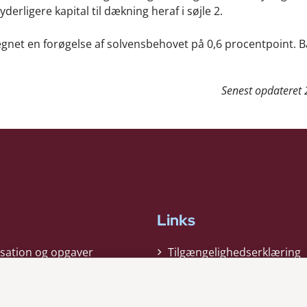
derligere kapital til dækning heraf i søjle 2.
regnet en forøgelse af solvensbehovet på 0,6 procentpoint. 
Senest opdateret
Links
sation og opgaver
Tilgængelighedserklæring
gi
Cookiepolitik
t
Privatlivspolitik