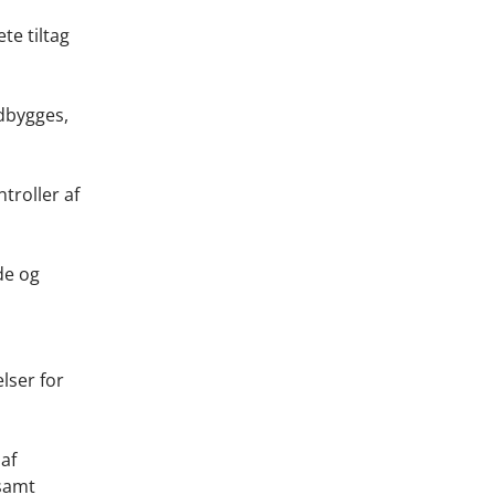
te tiltag
udbygges,
troller af
de og
lser for
af
 samt