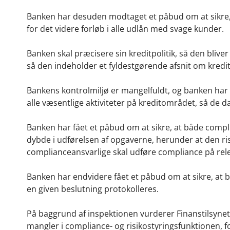
Banken har desuden modtaget et påbud om at sikre, a
for det videre forløb i alle udlån med svage kunder.
Banken skal præcisere sin kreditpolitik, så den blive
så den indeholder et fyldestgørende afsnit om kred
Bankens kontrolmiljø er mangelfuldt, og banken har
alle væsentlige aktiviteter på kreditområdet, så de d
Banken har fået et påbud om at sikre, at både compli
dybde i udførelsen af opgaverne, herunder at den risik
complianceansvarlige skal udføre compliance på rel
Banken har endvidere fået et påbud om at sikre, at b
en given beslutning protokolleres.
På baggrund af inspektionen vurderer Finanstilsynet,
mangler i compliance- og risikostyringsfunktionen, f