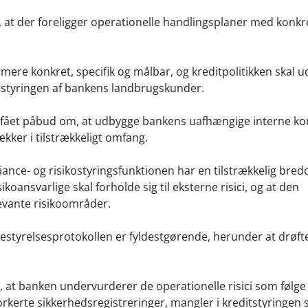
t der foreligger operationelle handlingsplaner med konkre
r mere konkret, specifik og målbar, og kreditpolitikken skal 
itstyringen af bankens landbrugskunder.
 fået påbud om, at udbygge bankens uafhængige interne kon
ækker i tilstrækkeligt omfang.
ance- og risikostyringsfunktionen har en tilstrækkelig bred
oansvarlige skal forholde sig til eksterne risici, og at den
evante risikoområder.
estyrelsesprotokollen er fyldestgørende, herunder at drøfte
 at banken undervurderer de operationelle risici som følge 
orkerte sikkerhedsregistreringer, mangler i kreditstyringen