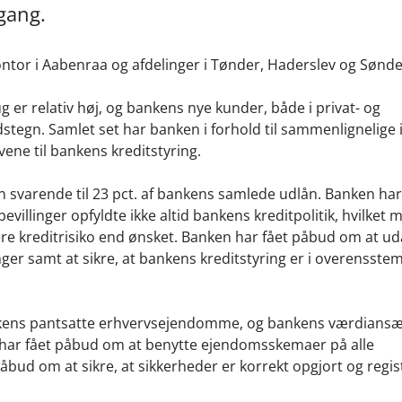
gang.
ontor i Aabenraa og afdelinger i Tønder, Haderslev og Sønd
g er relativ høj, og bankens nye kunder, både i privat- og
tegn. Samlet set har banken i forhold til sammenlignelige i
vene til bankens kreditstyring.
svarende til 23 pct. af bankens samlede udlån. Banken har
illinger opfyldte ikke altid bankens kreditpolitik, hvilket 
jere kreditrisiko end ønsket. Banken har fået påbud om at u
er samt at sikre, at bankens kreditstyring er i overensst
nkens pantsatte erhvervsejendomme, og bankens værdiansæ
n har fået påbud om at benytte ejendomsskemaer på alle
d om at sikre, at sikkerheder er korrekt opgjort og regist