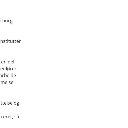
erborg.
nstitutter
 en del
medfører
darbejde
emmelse
ttelse og
reret, så