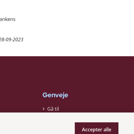
Bankens
28-09-2023
Genveje
Gå til
virksomhedsregisteret
Gå til selskabsmeddelelser
Accepter alle