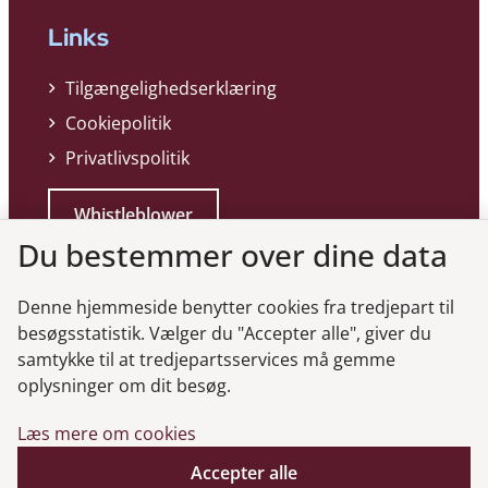
Links
Tilgængelighedserklæring
Cookiepolitik
Privatlivspolitik
Whistleblower
Du bestemmer over dine data
Denne hjemmeside benytter cookies fra tredjepart til
besøgsstatistik. Vælger du "Accepter alle", giver du
samtykke til at tredjepartsservices må gemme
Genveje
oplysninger om dit besøg.
Læs mere om cookies
Gå til virksomhedsregisteret
Gå til selskabsmeddelelser
Accepter alle