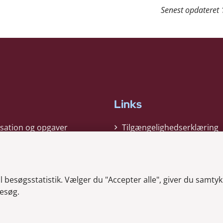
Senest opdateret
Links
sation og opgaver
Tilgængelighedserklæring
gi
Cookiepolitik
t
Privatlivspolitik
besøgsstatistik. Vælger du "Accepter alle", giver du samtykk
ag nyheder
Whistleblower
esøg.