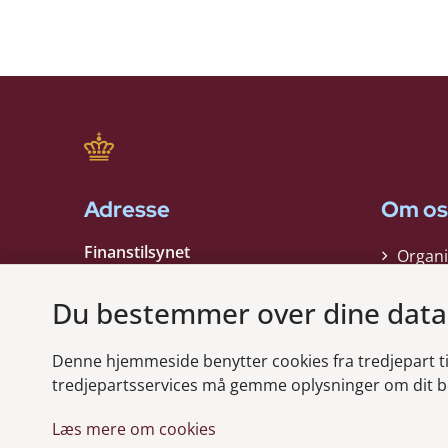
Adresse
Om os
Finanstilsynet
Organi
Strandgade 29
Strate
1401 København K
Du bestemmer over dine data
Kontak
EAN nummer:
5798000021006
Denne hjemmeside benytter cookies fra tredjepart til 
CVR nummer:
10598184
Modt
tredjepartsservices må gemme oplysninger om dit b
Læs mere om cookies