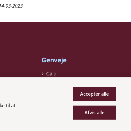
14-03-2023
Genveje
Gå til
virksomhedsregisteret
Gå til selskabsmeddelelser
Accepter alle
English
e til at
Afvis alle