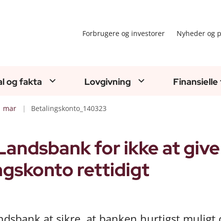
Forbrugere og investorer
Nyheder og p
al og fakta
Lovgivning
Finansielle
mar
Betalingskonto_140323
Landsbank for ikke at give
ngskonto rettidigt
dsbank at sikre, at banken hurtigst muligt 