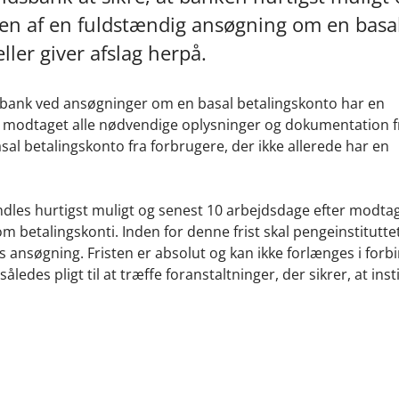
sen af en fuldstændig ansøgning om en basa
ler giver afslag herpå.
dsbank ved ansøgninger om en basal betalingskonto har en
ar modtaget alle nødvendige oplysninger og dokumentation f
al betalingskonto fra forbrugere, der ikke allerede har en
dles hurtigst muligt og senest 10 arbejdsdage efter modtag
ov om betalingskonti. Inden for denne frist skal pengeinstitutt
s ansøgning. Fristen er absolut og kan ikke forlænges i forb
edes pligt til at træffe foranstaltninger, der sikrer, at inst