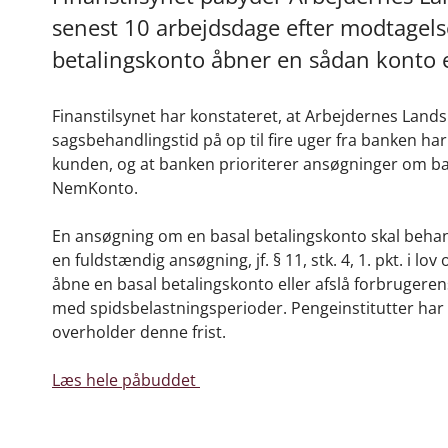
senest 10 arbejdsdage efter modtagel
betalingskonto åbner en sådan konto el
Finanstilsynet har konstateret, at Arbejdernes Lan
sagsbehandlingstid på op til fire uger fra banken h
kunden, og at banken prioriterer ansøgninger om bas
NemKonto.
En ansøgning om en basal betalingskonto skal behan
en fuldstændig ansøgning, jf. § 11, stk. 4, 1. pkt. i l
åbne en basal betalingskonto eller afslå forbrugeren
med spidsbelastningsperioder. Pengeinstitutter har sål
overholder denne frist.
Læs hele påbuddet