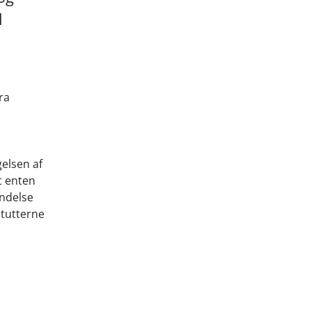
l
ra
elsen af
et enten
indelse
itutterne