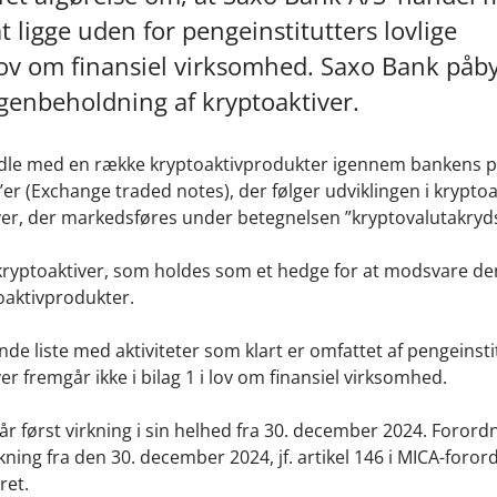
t ligge uden for pengeinstitutters lovlige
ov om finansiel virksomhed. Saxo Bank påb
egenbeholdning af kryptoaktiver.
andle med en række kryptoaktivprodukter igennem bankens p
r (Exchange traded notes), der følger udviklingen i kryptoa
iver, der markedsføres under betegnelsen ”kryptovalutakryds
kryptoaktiver, som holdes som et hedge for at modsvare de
oaktivprodukter.
de liste med aktiviteter som klart er omfattet af pengeinsti
 fremgår ikke i bilag 1 i lov om finansiel virksomhed.
r først virkning i sin helhed fra 30. december 2024. Forord
rkning fra den 30. december 2024, jf. artikel 146 i MICA-foror
ret.