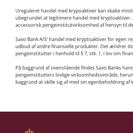
Ureguleret handel med krypoaktiver kan skabe mistillid
ubegrundet at legitimere handel med kryptoaktiver. A
accessorisk pengeinstitutvirksomhed af hensyn til den f
Saxo Bank A/S’ handel med kryptoaktiver for egen reg
udbud af andre finansielle produkter. Det ændrer dog ik
pengeinstitutter i henhold til § 7, stk. 1, i lov om fin
På baggrund af ovenstående findes Saxo Banks hande
pengeinstitutters lovlige virksomhedsområde, herun
baggrund at skille sig af med sin egenbeholdning af 