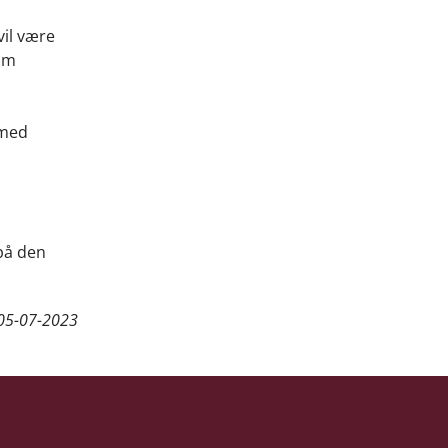
vil være
som
 med
på den
05-07-2023