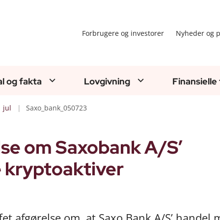
Forbrugere og investorer
Nyheder og p
al og fakta
Lovgivning
Finansielle
jul
Saxo_bank_050723
else om Saxobank A/S’
 kryptoaktiver
uffet afgørelse om, at Saxo Bank A/S’ handel