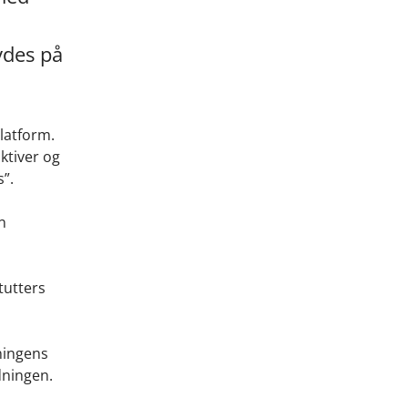
ydes på
latform.
ktiver og
”.
n
tutters
ningens
dningen.