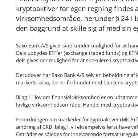
kryptoaktiver for egen regning findes a
virksomhedsområde, herunder § 24 i l
den baggrund at skille sig af med sin 
Saxo Bank A/S giver sine kunder mulighed for at h
Dels udbydes ETF’er (exchange traded funds) og ETN’e
dels gives der mulighed for at spekulere i kryptoakt
Derudover har Saxo Bank A/S selv en beholdning af 
markedsrisiko, der er forbundet med bankens krypt
Bilag 1 i lov om finansiel virksomhed er en udtømmen
lovlige virksomhedsområde. Handel med kryptoaktiver
Forordningen om markeder for kyptoaktiver (MiCA) få
ændring af CRD, bilag I, vil eksempelvis først have vi
Området er således for indeværende fortsat uregule