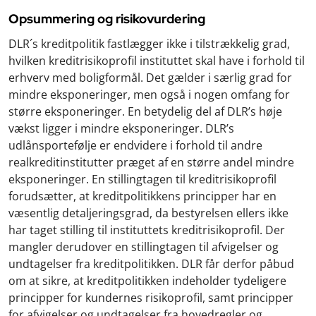
Opsummering og risikovurdering
DLR´s kreditpolitik fastlægger ikke i tilstrækkelig grad,
hvilken kreditrisikoprofil instituttet skal have i forhold til
erhverv med boligformål
. Det gælder i særlig grad for
mindre eksponeringer, men også i nogen omfang for
større eksponeringer. En betydelig del af DLR’s høje
vækst ligger i mindre eksponeringer. DLR’s
udlånsportefølje er endvidere i forhold til andre
realkreditinstitutter præget af en større andel mindre
eksponeringer. En stillingtagen til kreditrisikoprofil
forudsætter, at kreditpolitikkens principper har en
væsentlig detaljeringsgrad, da bestyrelsen ellers ikke
har taget stilling til instituttets kreditrisikoprofil. Der
mangler derudover en stillingtagen til afvigelser og
undtagelser fra kreditpolitikken. DLR får derfor påbud
om at sikre, at kreditpolitikken indeholder tydeligere
principper for kundernes risikoprofil, samt principper
for afvigelser og undtagelser fra hovedregler og