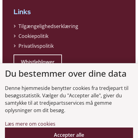
Links
Tilgængelighedserklæring
Cookiepolitik
Privatlivspolitik
Whistleblower
Du bestemmer over dine data
Denne hjemmeside benytter cookies fra tredjepart til
besøgsstatistik. Vælger du "Accepter alle", giver du
samtykke til at tredjepartsservices må gemme
Genveje
oplysninger om dit besøg.
Læs mere om cookies
Gå til virksomhedsregisteret
Gå til selskabsmeddelelser
Accepter alle