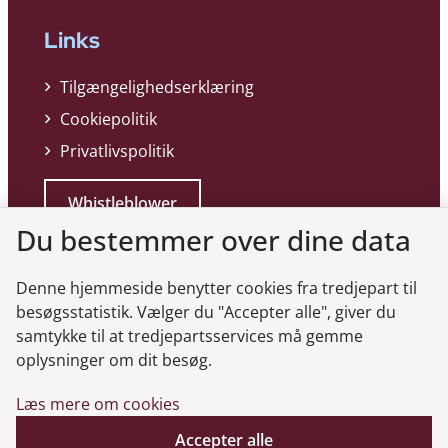
Links
Tilgængelighedserklæring
Cookiepolitik
Privatlivspolitik
Whistleblower
Du bestemmer over dine data
Denne hjemmeside benytter cookies fra tredjepart til
besøgsstatistik. Vælger du "Accepter alle", giver du
samtykke til at tredjepartsservices må gemme
Genveje
oplysninger om dit besøg.
Læs mere om cookies
Gå til virksomhedsregisteret
Gå til selskabsmeddelelser
Accepter alle