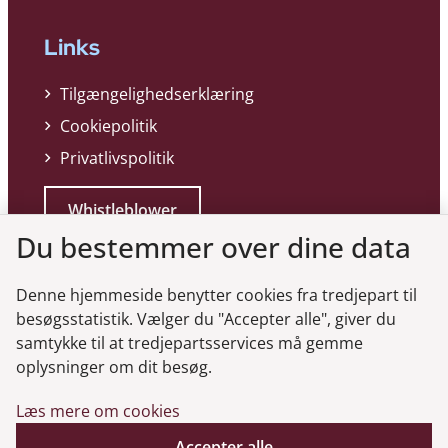
Links
Tilgængelighedserklæring
Cookiepolitik
Privatlivspolitik
Whistleblower
Du bestemmer over dine data
Denne hjemmeside benytter cookies fra tredjepart til
besøgsstatistik. Vælger du "Accepter alle", giver du
samtykke til at tredjepartsservices må gemme
Genveje
oplysninger om dit besøg.
Læs mere om cookies
Gå til virksomhedsregisteret
Gå til selskabsmeddelelser
Accepter alle