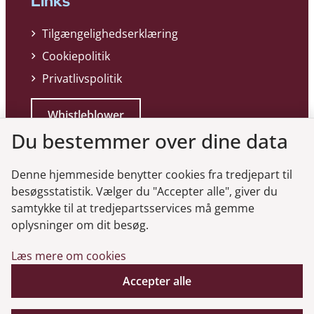
Links
Tilgængelighedserklæring
Cookiepolitik
Privatlivspolitik
Whistleblower
Du bestemmer over dine data
Denne hjemmeside benytter cookies fra tredjepart til
besøgsstatistik. Vælger du "Accepter alle", giver du
samtykke til at tredjepartsservices må gemme
Genveje
oplysninger om dit besøg.
Læs mere om cookies
Gå til virksomhedsregisteret
Gå til selskabsmeddelelser
Accepter alle
English