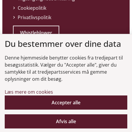
Cookiepolitik
Privatlivspolitik
Whistleblower
Du bestemmer over dine data
Denne hjemmeside benytter cookies fra tredjepart til
besøgsstatistik. Vælger du "Accepter alle", giver du
samtykke til at tredjepartsservices må gemme
Genveje
oplysninger om dit besøg.
Læs mere om cookies
Gå til virksomhedsregisteret
Gå til selskabsmeddelelser
Accepter alle
English
Afvis alle