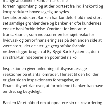
mange af bankens kunder har et lille
forretningsomfang, og at der bortset fra indlånskonti og
kortprodukter hovedsagelig udbydes
lavrisikoprodukter. Banken har kundeforhold med stort
set samtlige grønlændere og banken er ofte kundernes
eneste bankforbindelse. Området for kontante
transaktioner, som indebærer en forhøjet risiko for
hvidvask og terrorfinansiering ses på den anden side at
være stort, idet de særlige geografiske forhold
nødvendiggør brugen af By-Bygd-Bank-Systemet, der i
sin struktur indebærer en potentiel risiko.
Inspektionen giver anledning til tilsynsmæssige
reaktioner på et antal områder. Henset til den tid, der
er gået siden inspektionens foretagelse, er
Finanstilsynet klar over, at forholdene i banken kan have
ændret sig betydeligt.
Banken får et påbud om at opdatere sin risikovurdering