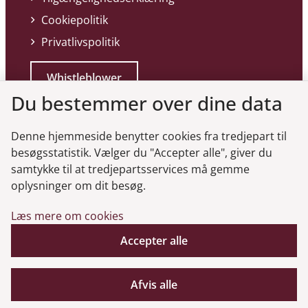
Cookiepolitik
Privatlivspolitik
Whistleblower
Du bestemmer over dine data
Denne hjemmeside benytter cookies fra tredjepart til
besøgsstatistik. Vælger du "Accepter alle", giver du
samtykke til at tredjepartsservices må gemme
Genveje
oplysninger om dit besøg.
Læs mere om cookies
Gå til virksomhedsregisteret
Gå til selskabsmeddelelser
Accepter alle
English
Afvis alle