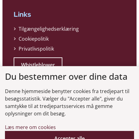
Links
Tilgængelighedserklæring
Cookiepolitik
Privatlivspolitik
Whistleblower
Du bestemmer over dine data
Denne hjemmeside benytter cookies fra tredjepart til
besøgsstatistik. Vælger du "Accepter alle", giver du
samtykke til at tredjepartsservices må gemme
Genveje
oplysninger om dit besøg.
Læs mere om cookies
Gå til virksomhedsregisteret
Gå til selskabsmeddelelser
Accepter alle