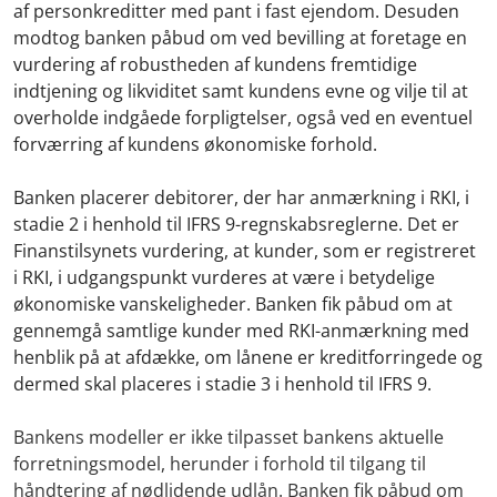
af personkreditter med pant i fast ejendom. Desuden
modtog banken påbud om ved bevilling at foretage en
vurdering af robustheden af kundens fremtidige
indtjening og likviditet samt kundens evne og vilje til at
overholde indgåede forpligtelser, også ved en eventuel
forværring af kundens økonomiske forhold.
Banken placerer debitorer, der har anmærkning i RKI, i
stadie 2 i henhold til IFRS 9-regnskabsreglerne. Det er
Finanstilsynets vurdering, at kunder, som er registreret
i RKI, i udgangspunkt vurderes at være i betydelige
økonomiske vanskeligheder. Banken fik påbud om at
gennemgå samtlige kunder med RKI-anmærkning med
henblik på at afdække, om lånene er kreditforringede og
dermed skal placeres i stadie 3 i henhold til IFRS 9.
Bankens modeller er ikke tilpasset bankens aktuelle
forretningsmodel, herunder i forhold til tilgang til
håndtering af nødlidende udlån. Banken fik påbud om