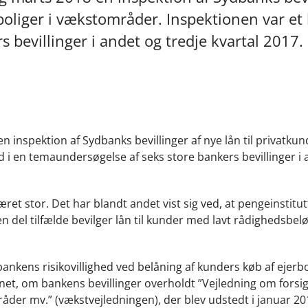
rboliger i vækstområder. Inspektionen var et 
 bevillinger i andet og tredje kvartal 2017.
n inspektion af Sydbanks bevillinger af nye lån til privatku
ed i en temaundersøgelse af seks store bankers bevillinger i
t stor. Det har blandt andet vist sig ved, at pengeinstitut
 en del tilfælde bevilger lån til kunder med lavt rådighedsbelø
kens risikovillighed ved belåning af kunders køb af ejerbol
net, om bankens bevillinger overholdt ”Vejledning om forsig
åder mv.” (vækstvejledningen), der blev udstedt i januar 20