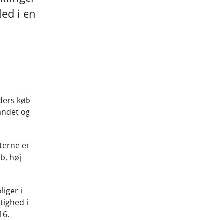
led i en
nders køb
 andet og
terne er
b, høj
iger i
tighed i
16.