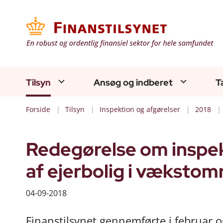
Tilsyn
Ansøg og indberet
T
Forside
Tilsyn
Inspektion og afgørelser
2018
Redegørelse om inspekt
af ejerbolig i vækstom
04-09-2018
Finanstilsynet gennemførte i februar o