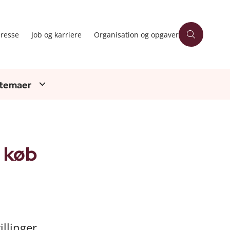
resse
Job og karriere
Organisation og opgaver
 temaer
l køb
llinger