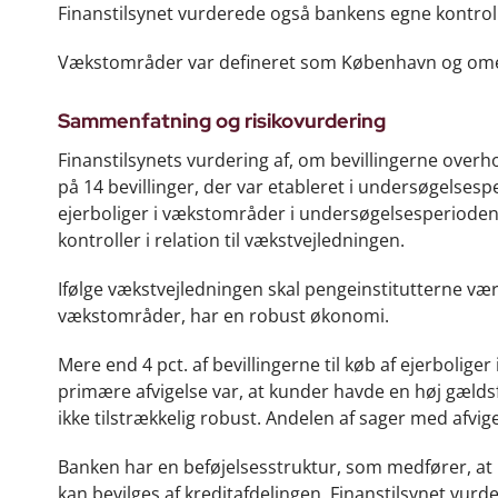
Finanstilsynet vurderede også bankens egne kontroll
Vækstområder var defineret som København og 
Sammenfatning og risikovurdering
Finanstilsynets vurdering af, om bevillingerne over
på 14 bevillinger, der var etableret i undersøgelsespe
ejerboliger i vækstområder i undersøgelsesperioden
kontroller i relation til vækstvejledningen.
Ifølge vækstvejledningen skal pengeinstitutterne væ
vækstområder, har en robust økonomi.
Mere end 4 pct. af bevillingerne til køb af ejerbolig
primære afvigelse var, at kunder havde en høj gælds
ikke tilstrækkelig robust. Andelen af sager med afvi
Banken har en beføjelsesstruktur, som medfører, at b
kan bevilges af kreditafdelingen. Finanstilsynet vurder