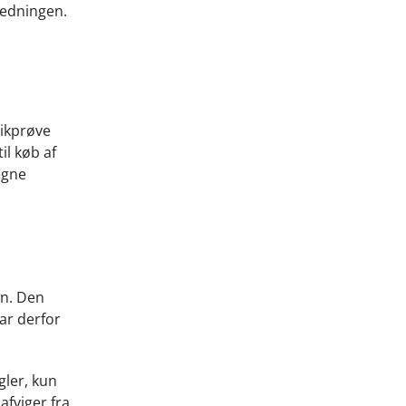
ledningen.
tikprøve
il køb af
egne
en. Den
ar derfor
gler, kun
afviger fra