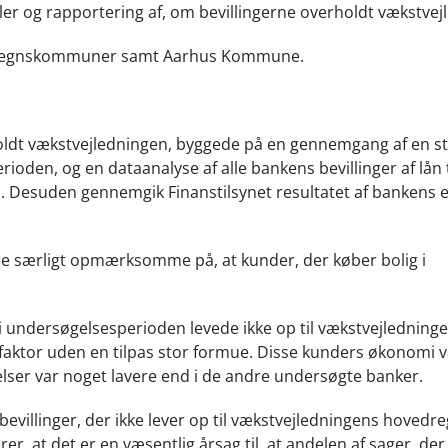
er og rapportering af, om bevillingerne overholdt vækstvej
omegnskommuner samt Aarhus Kommune.
holdt vækstvejledningen, byggede på en gennemgang af en s
rioden, og en dataanalyse af alle bankens bevillinger af lån t
. Desuden gennemgik Finanstilsynet resultatet af bankens 
re særligt opmærksomme på, at kunder, der køber bolig i
er i undersøgelsesperioden levede ikke op til vækstvejledning
faktor uden en tilpas stor formue. Disse kunders økonomi v
gelser var noget lavere end i de andre undersøgte banker.
evillinger, der ikke lever op til vækstvejledningens hovedre
er, at det er en væsentlig årsag til, at andelen af sager, der 