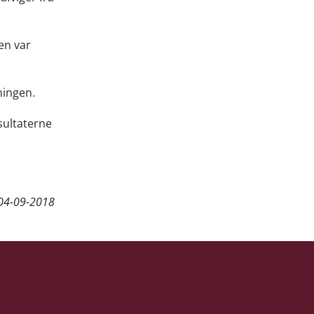
en var
ningen.
sultaterne
04-09-2018