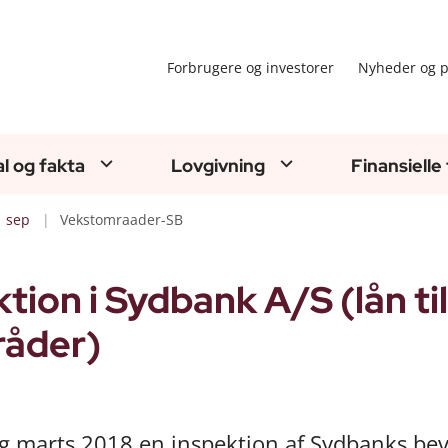
Forbrugere og investorer
Nyheder og p
al og fakta
Lovgivning
Finansielle
sep
Vekstomraader-SB
ion i Sydbank A/S (lån ti
råder)
g marts 2018 en inspektion af Sydbanks bevi