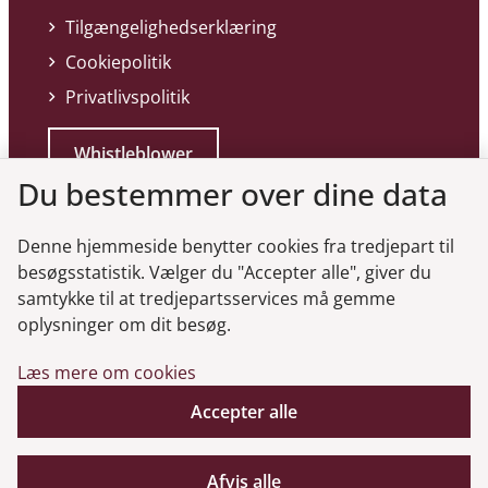
Tilgængelighedserklæring
Cookiepolitik
Privatlivspolitik
Whistleblower
Du bestemmer over dine data
Denne hjemmeside benytter cookies fra tredjepart til
besøgsstatistik. Vælger du "Accepter alle", giver du
samtykke til at tredjepartsservices må gemme
Genveje
oplysninger om dit besøg.
Læs mere om cookies
Gå til virksomhedsregisteret
Gå til selskabsmeddelelser
Accepter alle
English
Afvis alle