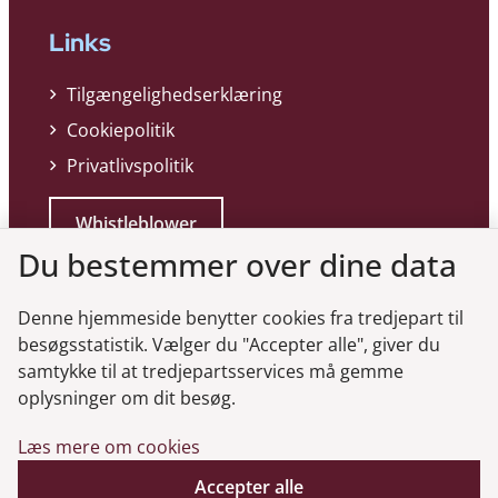
Links
Tilgængelighedserklæring
Cookiepolitik
Privatlivspolitik
Whistleblower
Du bestemmer over dine data
Denne hjemmeside benytter cookies fra tredjepart til
besøgsstatistik. Vælger du "Accepter alle", giver du
samtykke til at tredjepartsservices må gemme
Genveje
oplysninger om dit besøg.
Læs mere om cookies
Gå til virksomhedsregisteret
Gå til selskabsmeddelelser
Accepter alle