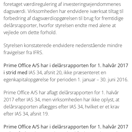
foretaget værdiregulering
af investeringsejendommenes
dagsværdi. Virksomheden har endvidere
iværksat tiltag til
forbedring af dagsværdiopgørelsen til brug for
fremtidige
delårsrapporter, hvorfor styrelsen endte med alene at
vejlede
om dette forhold.
Styrelsen konstaterede endvidere nedenstående mindre
fravigelser fra
IFRS.
Prime Office A/S har i delårsrapporten for 1. halvår 2017
i strid med
IAS 34, afsnit 20, ikke præsenteret en
egenkapitalopgørelse for perioden
1. januar – 30. juni 2016.
Prime Office A/S har aflagt delårsrapporten for 1. halvår
2017 efter IAS
34, men virksomheden har ikke oplyst, at
delårsrapporten aflægges efter
IAS 34, hvilket er et krav
efter IAS 34, afsnit 19.
Prime Office A/S har i delårsrapporten for 1. halvår 2017