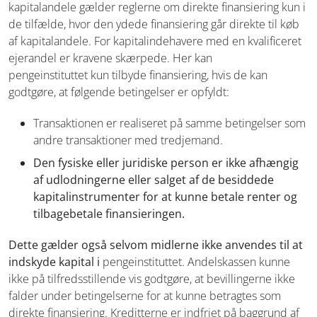
kapitalandele
gælder reglerne om direkte finansiering kun i
de tilfælde, hvor den
ydede finansiering går direkte til køb
af kapitalandele. For kapitalindehavere
med en kvalificeret
ejerandel er kravene skærpede. Her kan
pengeinstituttet
kun tilbyde finansiering, hvis de kan
godtgøre, at følgende betingelser er opfyldt:
Transaktionen er realiseret på samme betingelser som
andre transaktioner
med tredjemand.
Den fysiske eller juridiske person er ikke afhængig
af udlodningerne eller salget af de besiddede
kapitalinstrumenter for at kunne betale renter og
tilbagebetale finansieringen.
Dette gælder også selvom midlerne ikke anvendes til at
indskyde kapital i
pengeinstituttet. Andelskassen kunne
ikke på tilfredsstillende vis godtgøre, at
bevillingerne ikke
falder under betingelserne for at kunne betragtes som
direkte
finansiering. Kreditterne er indfriet på baggrund af