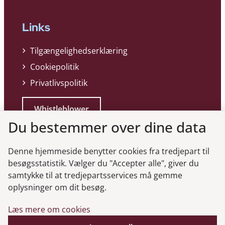
Links
Tilgængelighedserklæring
Cookiepolitik
Privatlivspolitik
Whistleblower
Du bestemmer over dine data
Denne hjemmeside benytter cookies fra tredjepart til
besøgsstatistik. Vælger du "Accepter alle", giver du
samtykke til at tredjepartsservices må gemme
Genveje
oplysninger om dit besøg.
Læs mere om cookies
Gå til virksomhedsregisteret