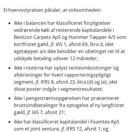
Erhvervsstyrelsen påtaler, at virksomheden:
ikke i balancen har klassificeret forpligtelser
vedrørende køb af resterende kapitalandele i
Bentzon Carpets ApS og Hammer Tæpper A/S som
kortfristet gæld, jf. IAS 1, afsnit 69, litra d, idet
egetæpper a/s ikke besidder en ubetinget ret til at
udskyde betaling udover 12 måneder;
ikke i noterne har oplyst renteomkostninger og
afskrivninger for hvert rapporteringspligtigt
segment, jf. IFRS 8, afsnit 23, litra (d) og (e), idet
disse poster indgår i segmentresultatet;
ikke i pengestrømsopgørelsen har præsenteret
bruttoindbetalinger fra optagelse af ny langfristet
gæld, jf. IAS 7, afsnit 21;
ikke har klassificeret kapitalandel i Foamtex ApS
som et joint venture, jf. IFRS 12, afsnit 1; og