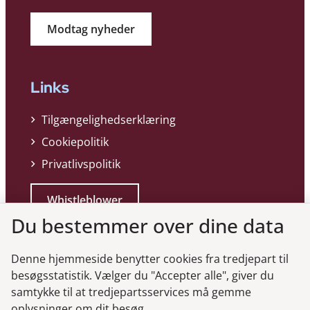
Modtag nyheder
Links
Tilgængelighedserklæring
Cookiepolitik
Privatlivspolitik
Whistleblower
Du bestemmer over dine data
Denne hjemmeside benytter cookies fra tredjepart til
besøgsstatistik. Vælger du "Accepter alle", giver du
samtykke til at tredjepartsservices må gemme
Genveje
oplysninger om dit besøg.