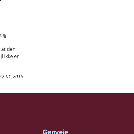
idig
 at den
l ikke er
22-01-2018
Genveje