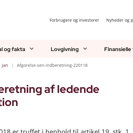
Forbrugere og investorer
Nyheder og p
al og fakta
Lovgivning
Finansielle
jan
Afgorelse-sen-indberetning-220118
eretning af ledende
tion
18 er truffet i henhold til artikel 19, stk. 1, 