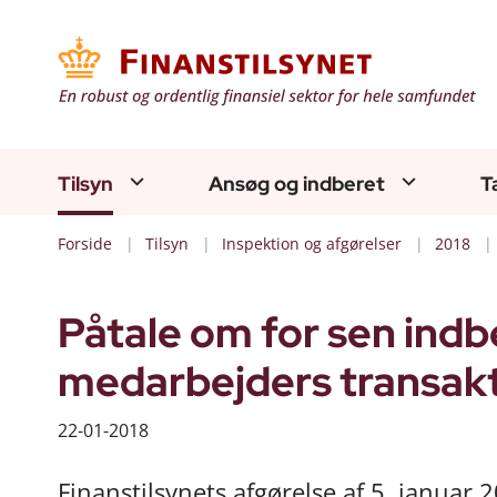
Tilsyn
Ansøg og indberet
T
Forside
Tilsyn
Inspektion og afgørelser
2018
Påtale om for sen indb
medarbejders transak
22-01-2018
Finanstilsynets afgørelse af 5. januar 20