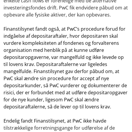
enkelte cash flows er forenelige med de alternative
investeringsfondes drift. PwC fik endvidere påbud om at
opbevare alle fysiske aktiver, der kan opbevares.
Finanstilsynet fandt også, at PwC’s procedure forud for
indgåelse af depositaraftaler, hvor depositaren skal
vurdere kompleksiteten af fondenes og forvalterens
organisation med henblik på at kunne udføre
depositaropgaverne, var mangelfuld og ikke levede op
til lovens krav. Depositaraftalerne var ligeledes
mangelfulde. Finanstilsynet gav derfor påbud om, at
PwC skal ændre sin procedure for accept af nye
depositarkunder, så PwC vurderer og dokumenterer de
risici, der er forbundet med at udføre depositaropgaver
for de nye kunder, ligesom PwC skal ændre
depositaraftalerne, så de lever op til lovens krav.
Endelig fandt Finanstilsynet, at PwC ikke havde
tilstrækkelige forretningsgange for udførelse af de