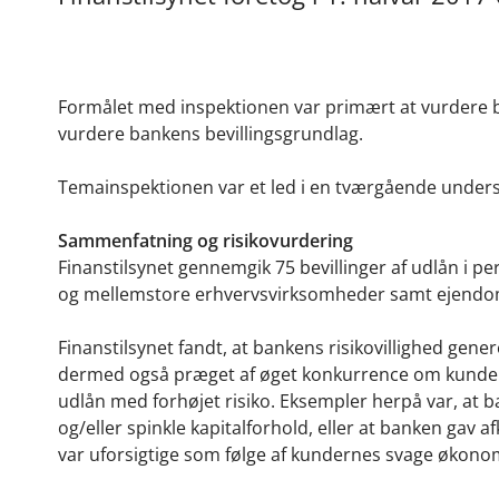
Formålet med inspektionen var primært at vurdere ban
vurdere bankens bevillingsgrundlag.
Temainspektionen var et led i en tværgående undersøg
Sammenfatning og risikovurdering
Finanstilsynet gennemgik 75 bevillinger af udlån i p
og mellemstore erhvervsvirksomheder samt ejendom
Finanstilsynet fandt, at bankens risikovillighed gen
dermed også præget af øget konkurrence om kunderne
udlån med forhøjet risiko.
Eksempler herpå var, at ba
og/eller spinkle kapitalforhold, eller at banken gav 
var uforsigtige som følge af kundernes svage økono