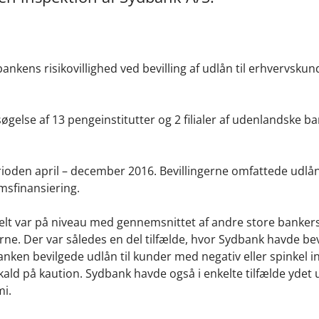
kens risikovillighed ved bevilling af udlån til erhvervskun
else af 13 pengeinstitutter og 2 filialer af udenlandske ba
erioden april – december 2016. Bevillingerne omfattede udlån
sfinansiering.
erelt var på niveau med gennemsnittet af andre store banker
. Der var således en del tilfælde, hvor Sydbank havde bev
nken bevilgede udlån til kunder med negativ eller spinkel i
afkald på kaution. Sydbank
havde også i enkelte tilfælde ydet
mi.