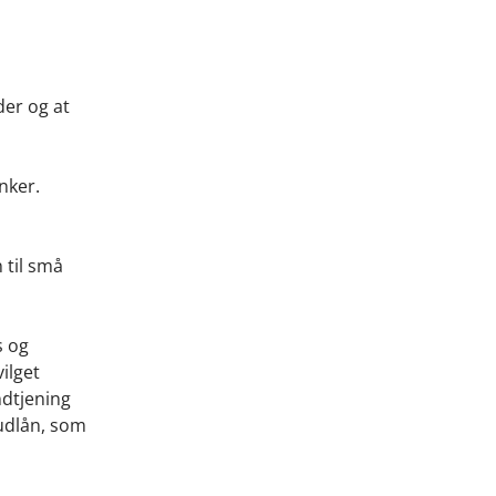
der og at
nker.
 til små
s og
ilget
ndtjening
 udlån, som