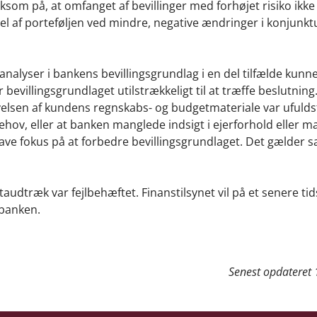
ksom på, at omfanget af bevillinger med forhøjet risiko ikke 
el af porteføljen ved mindre, negative ændringer i konjunk
oanalyser i bankens bevillingsgrundlag i en del tilfælde kunn
 bevillingsgrundlaget utilstrækkeligt til at træffe beslutning
rivelsen af kundens regnskabs- og budgetmateriale var ufulds
ehov, eller at banken manglede indsigt i ejerforhold eller 
ave fokus på at forbedre bevillingsgrundlaget. Det gælder sæ
taudtræk var fejlbehæftet.
Finanstilsynet vil på et senere ti
 banken.
Senest opdateret