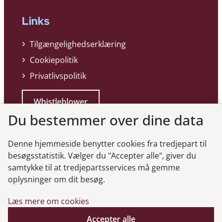
Links
Tilgængelighedserklæring
Cookiepolitik
Privatlivspolitik
Whistleblower
Du bestemmer over dine data
Denne hjemmeside benytter cookies fra tredjepart til
besøgsstatistik. Vælger du "Accepter alle", giver du
samtykke til at tredjepartsservices må gemme
Genveje
oplysninger om dit besøg.
Læs mere om cookies
Gå til virksomhedsregisteret
Gå til selskabsmeddelelser
Accepter alle