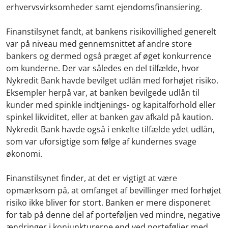
erhvervsvirksomheder samt ejendomsfinansiering.
Finanstilsynet fandt, at bankens risikovillighed generelt
var på niveau med gennemsnittet af andre store
bankers og dermed også præget af øget konkurrence
om kunderne. Der var således en del tilfælde, hvor
Nykredit Bank havde bevilget udlån med forhøjet risiko.
Eksempler herpå var, at banken bevilgede udlån til
kunder med spinkle indtjenings- og kapitalforhold eller
spinkel likviditet, eller at banken gav afkald på kaution.
Nykredit Bank havde også i enkelte tilfælde ydet udlån,
som var uforsigtige som følge af kundernes svage
økonomi.
Finanstilsynet finder, at det er vigtigt at være
opmærksom på, at omfanget af bevillinger med forhøjet
risiko ikke bliver for stort. Banken er mere disponeret
for tab på denne del af porteføljen ved mindre, negative
ændringer i konjunkturerne end ved porteføljer med