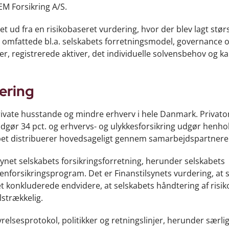
EM Forsikring A/S.
ud fra en risikobaseret vurdering, hvor der blev lagt stør
n omfattede bl.a. selskabets forretningsmodel, governance 
r, registrerede aktiver, det individuelle solvensbehov og ka
ering
private husstande og mindre erhverv i hele Danmark. Privat
gør 34 pct. og erhvervs- og ulykkesforsikring udgør henho
elskabet distribuerer hovedsageligt gennem samarbejds
ynet selskabets forsikringsforretning, herunder selskabets
enforsikringsprogram. Det er Finanstilsynets vurdering, at 
et konkluderede endvidere, at selskabets håndtering af risik
lstrækkelig.
elsesprotokol, politikker og retningslinjer, herunder særlig