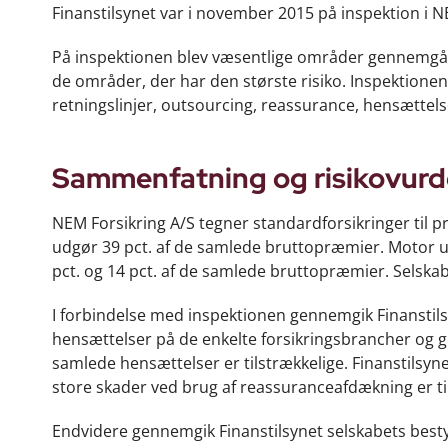
Finanstilsynet var i november 2015 på inspektion i N
På inspektionen blev væsentlige områder gennemgået 
de områder, der har den største risiko. Inspektione
retningslinjer, outsourcing, reassurance, hensættelse
Sammenfatning og risikovurd
NEM Forsikring A/S tegner standardforsikringer til 
udgør 39 pct. af de samlede bruttopræmier. Motor ud
pct. og 14 pct. af de samlede bruttopræmier. S
I forbindelse med inspektionen gennemgik Finanstils
hensættelser på de enkelte forsikringsbrancher og g
samlede hensættelser er tilstrækkelige. Finanstilsyn
store skader ved brug af reassuranceafdækning er ti
Endvidere gennemgik Finanstilsynet selskabets bestyr