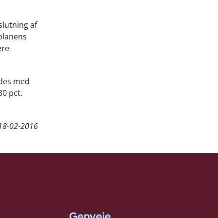
lutning af
dplanens
ere
oldes med
30 pct.
18-02-2016
Genveje