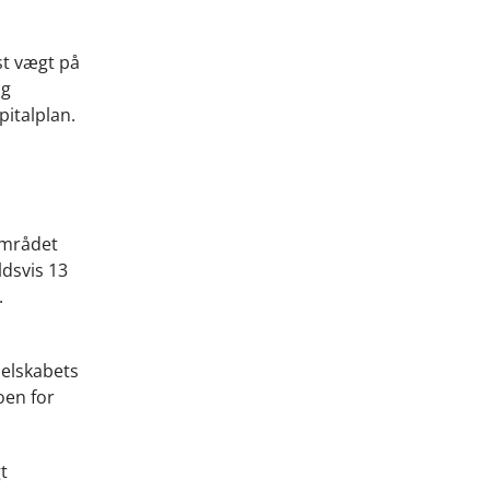
st vægt på
og
pitalplan.
området
ldsvis 13
partnere.
selskabets
oen for
t