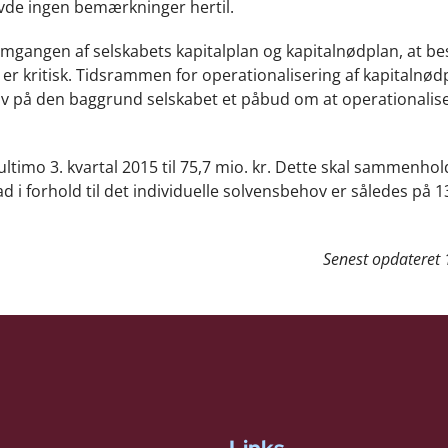
avde ingen bemærkninger hertil.
mgangen af selskabets kapitalplan og kapitalnødplan, at bes
n er kritisk. Tidsrammen for operationalisering af kapitalnø
 gav på den baggrund selskabet et påbud om at operationalis
ultimo 3. kvartal 2015 til 75,7 mio. kr. Dette skal sammenh
d i forhold til det individuelle solvensbehov er således på 1
Senest opdateret