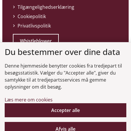
Tilgængelighedserklæring
Cookiepolitik
Privatlivspolitik
Whistleblower
Du bestemmer over dine data
Denne hjemmeside benytter cookies fra tredjepart til
besøgsstatistik. Vælger du "Accepter alle", giver du
samtykke til at tredjepartsservices må gemme
Genveje
oplysninger om dit besøg.
Læs mere om cookies
Gå til virksomhedsregisteret
Accepter alle
Gå til selskabsmeddelelser
English
Afvis alle