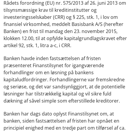
Rådets forordning (EU) nr. 575/2013 af 26. juni 2013 om
tilsynsmæssige krav til kreditinstitutter og
investeringsselskaber (CRR) og § 225, stk. 1, i lov om
finansiel virksomhed, meddelt Basisbank A/S (herefter
Banken) en frist til mandag den 23. november 2015,
klokken 12.00, til at opfylde kapitalgrundlagskravet efter
artikel 92, stk. 1, litra a-c, i CRR.
Banken havde inden fastsættelsen af fristen
præsenteret Finanstilsynet for igangværende
forhandlinger om en løsning på bankens
kapitaludfordringer. Forhandlingerne var fremskredne
og seriøse, og det var sandsynliggjort, at de potentielle
løsninger har tilstrækkelig kapital og vil sikre fuld
dækning af såvel simple som efterstillede kreditorer.
Banken har dags dato oplyst Finanstilsynet om, at
banken, siden fastsættelsen af fristen har opnået en
principiel enighed med en tredje part om tilførsel af ca.