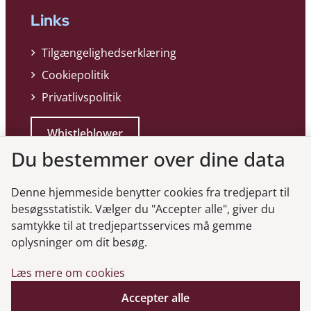
Links
Tilgængelighedserklæring
Cookiepolitik
Privatlivspolitik
Whistleblower
Du bestemmer over dine data
Denne hjemmeside benytter cookies fra tredjepart til
besøgsstatistik. Vælger du "Accepter alle", giver du
samtykke til at tredjepartsservices må gemme
Genveje
oplysninger om dit besøg.
Læs mere om cookies
Gå til virksomhedsregisteret
Accepter alle
Gå til selskabsmeddelelser