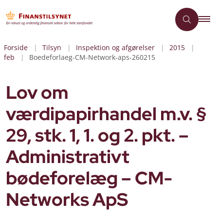
Forside
Tilsyn
Inspektion og afgørelser
2015
feb
Boedeforlaeg-CM-Network-aps-260215
Lov om
værdipapirhandel m.v. §
29, stk. 1, 1. og 2. pkt. –
Administrativt
bødeforelæg – CM-
Networks ApS