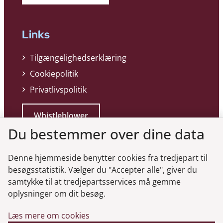
Links
Tilgængelighedserklæring
Cookiepolitik
Privatlivspolitik
Whistleblower
Du bestemmer over dine data
Denne hjemmeside benytter cookies fra tredjepart til
besøgsstatistik. Vælger du "Accepter alle", giver du
samtykke til at tredjepartsservices må gemme
Genveje
oplysninger om dit besøg.
Læs mere om cookies
Gå til virksomhedsregisteret