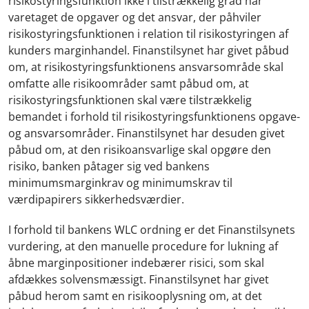
risikostyringsfunktion ikke i tilstrækkelig grad har
varetaget de opgaver og det ansvar, der påhviler
risikostyringsfunktionen i relation til risikostyringen af
kunders marginhandel. Finanstilsynet har givet påbud
om, at risikostyringsfunktionens ansvarsområde skal
omfatte alle risikoområder samt påbud om, at
risikostyringsfunktionen skal være tilstrækkelig
bemandet i forhold til risikostyringsfunktionens opgave-
og ansvarsområder. Finanstilsynet har desuden givet
påbud om, at den risikoansvarlige skal opgøre den
risiko, banken påtager sig ved bankens
minimumsmarginkrav og minimumskrav til
værdipapirers sikkerhedsværdier.
I forhold til bankens WLC ordning er det Finanstilsynets
vurdering, at den manuelle procedure for lukning af
åbne marginpositioner indebærer risici, som skal
afdækkes solvensmæssigt. Finanstilsynet har givet
påbud herom samt en risikooplysning om, at det