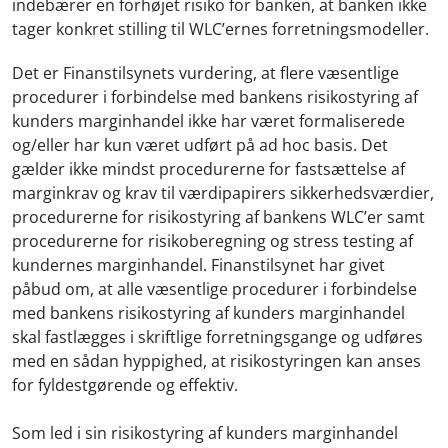
indebærer en forhøjet risiko for banken, at banken ikke
tager konkret stilling til WLC’ernes forretningsmodeller.
Det er Finanstilsynets vurdering, at flere væsentlige
procedurer i forbindelse med bankens risikostyring af
kunders marginhandel ikke har været formaliserede
og/eller har kun været udført på ad hoc basis. Det
gælder ikke mindst procedurerne for fastsættelse af
marginkrav og krav til værdipapirers sikkerhedsværdier,
procedurerne for risikostyring af bankens WLC’er samt
procedurerne for risikoberegning og stress testing af
kundernes marginhandel. Finanstilsynet har givet
påbud om, at alle væsentlige procedurer i forbindelse
med bankens risikostyring af kunders marginhandel
skal fastlægges i skriftlige forretningsgange og udføres
med en sådan hyppighed, at risikostyringen kan anses
for fyldestgørende og effektiv.
Som led i sin risikostyring af kunders marginhandel