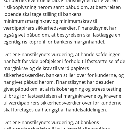
kundernes eventuelle tab. Finanstilsynet har givet en
risikooplysning herom samt påbud om, at bestyrelsen
løbende skal tage stilling til bankens
minimumsmarginkrav og minimumskrav til
værdipapirers sikkerhedsværdier. Finanstilsynet har
også givet påbud om, at bestyrelsen skal fastlægge en
egentlig risikoprofil for bankens marginhandel.
Det er Finanstilsynets vurdering, at handelsafdelingen
har haft for vide beføjelser i forhold til fastsættelse af de
marginkrav og de krav til værdipapirers
sikkerhedsværdier, banken stiller over for kunderne, og
har givet påbud herom. Finanstilsynet har desuden
givet påbud om, at al risikoberegning og stress testing
til brug for fastsættelsen af marginkravene og kravene
til værdipapirers sikkerhedsværdier over for kunderne
skal foretages uafhængigt af handelsafdelingen.
Det er Finanstilsynets vurdering, at bankens