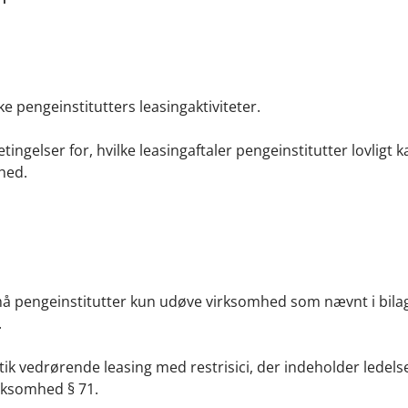
 pengeinstitutters leasingaktiviteter.
ingelser for, hvilke leasingaftaler pengeinstitutter lovligt k
mhed.
, må pengeinstitutter kun udøve virksomhed som nævnt i bilag 
.
litik vedrørende leasing med restrisici, der indeholder ledels
irksomhed § 71.