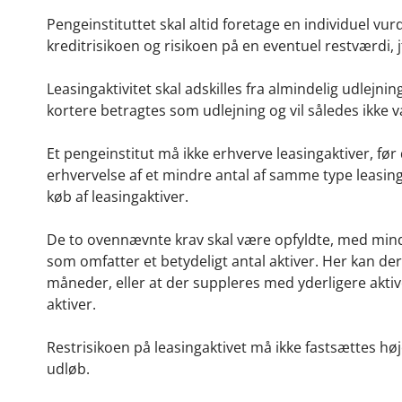
Pengeinstituttet skal altid foretage en individuel vu
kreditrisikoen og risikoen på en eventuel restværdi, j
Leasingaktivitet skal adskilles fra almindelig udlejn
kortere betragtes som udlejning og vil således ikke væ
Et pengeinstitut må ikke erhverve leasingaktiver, før
erhvervelse af et mindre antal af samme type leasin
køb af leasingaktiver.
De to ovennævnte krav skal være opfyldte, med mindre
som omfatter et betydeligt antal aktiver. Her kan der
måneder, eller at der suppleres med yderligere aktive
aktiver.
Restrisikoen på leasingaktivet må ikke fastsættes hø
udløb.