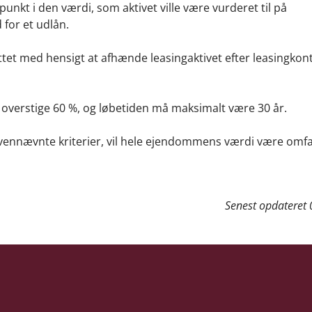
nkt i den værdi, som aktivet ville være vurderet til på
d for et udlån.
ttet med hensigt at afhænde leasingaktivet efter leasingkon
 overstige 60 %, og løbetiden må maksimalt være 30 år.
ovennævnte kriterier, vil hele ejendommens værdi være omfat
Senest opdateret