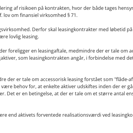
rdering af risikoen på kontrakten, hvor der både tages hensyn
f. lov om finansiel virksomhed § 71.
ingsvirksomhed. Derfor skal leasingkontrakter med løbetid på 
re lovlig leasing.
 der foreligger en leasingaftale, medmindre der er tale om a
gaktiver, som leasingkontrakten angår, i forbindelse med d
 der er tale om accessorisk leasing forstået som "flåde-aft
 være behov for, at enkelte aktiver udskiftes inden der er gå
r. Det er en betingelse, at der er tale om et større antal e
jere end aktivets forventede realisationsværdi ved leasingk