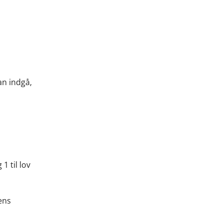
an indgå,
1 til lov
ens