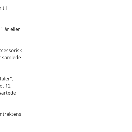
 til
1 år eller
ccessorisk
et samlede
aler",
et 12
nsartede
ontraktens