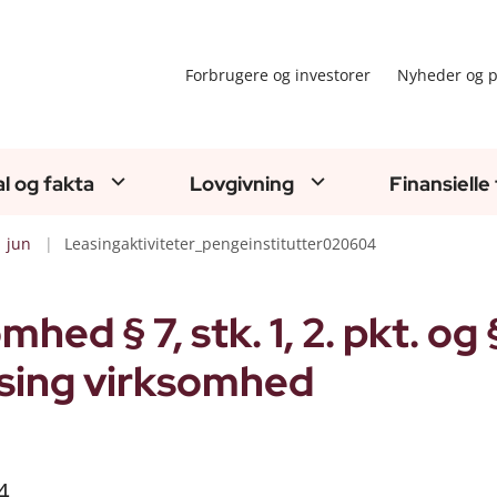
Forbrugere og investorer
Nyheder og p
al og fakta
Lovgivning
Finansielle
jun
Leasingaktiviteter_pengeinstitutter020604
hed § 7, stk. 1, 2. pkt. og 
asing virksomhed
4