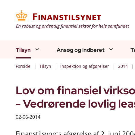
Tilsyn
Ansøg og indberet
T
Forside
Tilsyn
Inspektion og afgørelser
2014
Lov om finansiel virksom
- Vedrørende lovlig le
02-06-2014
Finanstilsynets afgørelse af 2. juni 200