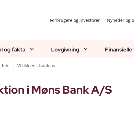
Forbrugere og investorer
Nyheder og p
al og fakta
Lovgivning
Finansielle
feb
VU-Moens-bank-as
tion i Møns Bank A/S