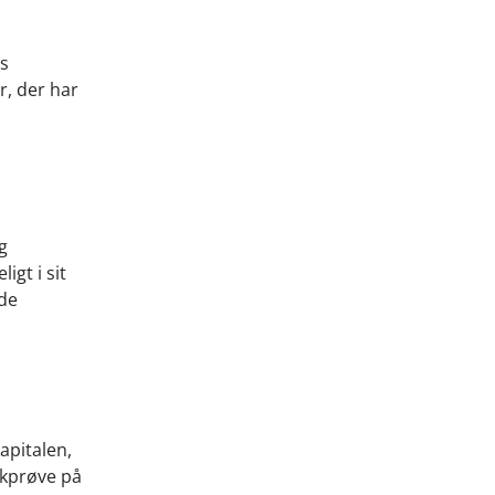
ns
r, der har
g
gt i sit
nde
apitalen,
ikprøve på