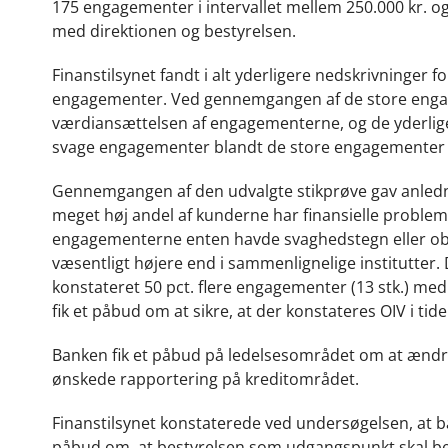
175 engagementer i intervallet mellem 250.000 kr. o
med direktionen og bestyrelsen.
Finanstilsynet fandt i alt yderligere nedskrivninger f
engagementer. Ved gennemgangen af de store engagem
værdiansættelsen af engagementerne, og de yderliger
svage engagementer blandt de store engagementer er r
Gennemgangen af den udvalgte stikprøve gav anlednin
meget høj andel af kunderne har finansielle probleme
engagementerne enten havde svaghedstegn eller objek
væsentligt højere end i sammenlignelige institutter. D
konstateret 50 pct. flere engagementer (13 stk.) m
fik et påbud om at sikre, at der konstateres OIV i tide
Banken fik et påbud på ledelsesområdet om at ændre 
ønskede rapportering på kreditområdet.
Finanstilsynet konstaterede ved undersøgelsen, at ba
påbud om, at bestyrelsen som udgangspunkt skal bev