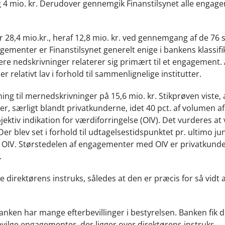
g 4 mio. kr. Derudover gennemgik Finanstilsynet alle engag
or 28,4 mio.kr., heraf 12,8 mio. kr. ved gennemgang af de 76 
enter er Finanstilsynet generelt enige i bankens klassifi
e nedskrivninger relaterer sig primært til et engagement.
elativt lav i forhold til sammenlignelige institutter.
g til mernedskrivninger på 15,6 mio. kr. Stikprøven viste, 
r, særligt blandt privatkunderne, idet 40 pct. af volumen af
tiv indikation for værdiforringelse (OIV). Det vurderes at
er blev set i forhold til udtagelsestidspunktet pr. ultimo ju
ed OIV. Størstedelen af engagementer med OIV er privatkund
.
direktørens instruks, således at den er præcis for så vidt
nken har mange efterbevillinger i bestyrelsen. Banken fik d
ilge engagementer, der ligger over direktørens instruks.