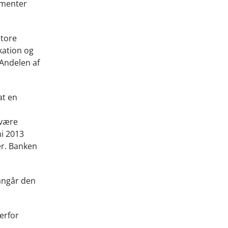
ementer
store
kation og
 Andelen af
at en
 være
ni 2013
er. Banken
 angår den
erfor