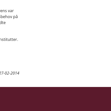
vens var
nsbehov på
udte
stitutter.
27-02-2014