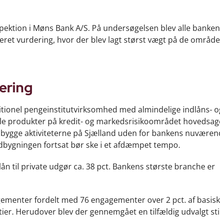
pektion i Møns Bank A/S. På undersøgelsen blev alle banke
et vurdering, hvor der blev lagt størst vægt på de område
ering
tionel pengeinstitutvirksomhed med almindelige indlåns- o
lle produkter på kredit- og markedsrisikoområdet hovedsageli
dbygge aktiviteterne på Sjælland uden for bankens nuvære
dbygningen fortsat bør ske i et afdæmpet tempo.
ån til private udgør ca. 38 pct. Bankens største branche er
ementer fordelt med 76 engagementer over 2 pct. af basisk
ntier. Herudover blev der gennemgået en tilfældig udvalgt st