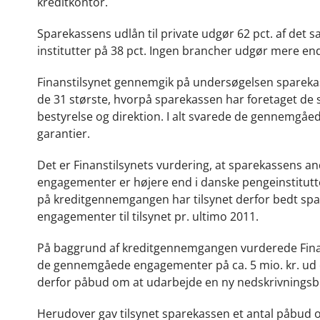
kreditkontor.
Sparekassens udlån til private udgør 62 pct. af det 
institutter på 38 pct. Ingen brancher udgør mere en
Finanstilsynet gennemgik på undersøgelsen sparek
de 31 største, hvorpå sparekassen har foretaget de
bestyrelse og direktion. I alt svarede de gennemgåe
garantier.
Det er Finanstilsynets vurdering, at sparekassens 
engagementer er højere end i danske pengeinstitutte
på kreditgennemgangen har tilsynet derfor bedt spar
engagementer til tilsynet pr. ultimo 2011.
På baggrund af kreditgennemgangen vurderede Finan
de gennemgåede engagementer på ca. 5 mio. kr. ud ov
derfor påbud om at udarbejde en ny nedskrivnings
Herudover gav tilsynet sparekassen et antal påbud o