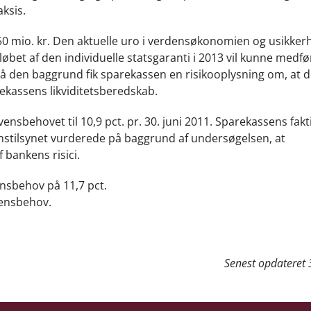
ksis.
450 mio. kr. Den aktuelle uro i verdensøkonomien og usikk
t af den individuelle statsgaranti i 2013 vil kunne medfør
å den baggrund fik sparekassen en risikooplysning om, at 
ekassens likviditetsberedskab.
sbehovet til 10,9 pct. pr. 30. juni 2011. Sparekassens fakt
inanstilsynet vurderede på baggrund af undersøgelsen, at
 bankens risici.
nsbehov på 11,7 pct.
vensbehov.
Senest opdateret