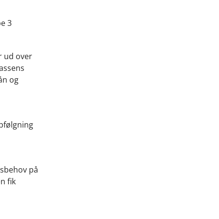
pe 3
r ud over
kassens
ån og
pfølgning
gsbehov på
n fik