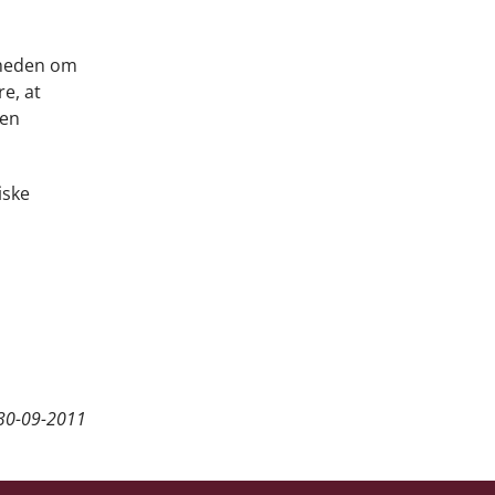
erheden om
e, at
den
iske
30-09-2011