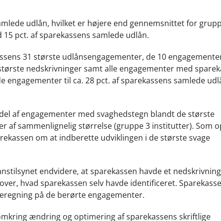
samlede udlån, hvilket er højere end gennemsnittet for grup
d 15 pct. af sparekassens samlede udlån.
assens 31 største udlånsengagementer, de 10 engagemente
 største nedskrivninger samt alle engagementer med spare
de engagementer til ca. 28 pct. af sparekassens samlede udl
andel af engagementer med svaghedstegn blandt de største
r af sammenlignelig størrelse (gruppe 3 institutter). Som o
ekassen om at indberette udviklingen i de største svage
stilsynet endvidere, at sparekassen havde et nedskrivnin
er, hvad sparekassen selv havde identificeret. Sparekasse
beregning på de berørte engagementer.
mkring ændring og optimering af sparekassens skriftlige