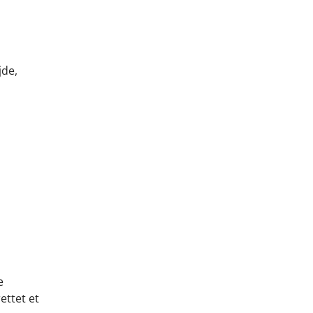
jde,
e
ettet et