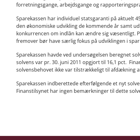
forretningsgange, arbejdsgange og rapporteringspra
Sparekassen har individuel statsgaranti på aktuelt 
den økonomiske udvikling de kommende år samt udløbe
konkurrencen om indlån kan ændre sig væsentligt. P
fremover bør have særlig fokus på udviklingen i spar
Sparekassen havde ved undersøgelsen beregnet solven
solvens var pr. 30. juni 2011 opgjort til 16,1 pct. F
solvensbehovet ikke var tilstrækkeligt til afdækning af
Sparekassen indberettede efterfølgende et nyt solve
Finanstilsynet har ingen bemærkninger til dette sol