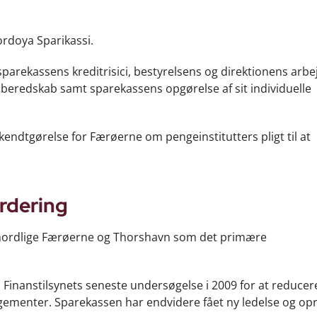
ordoya Sparikassi.
arekassens kreditrisici, bestyrelsens og direktionens arbe
gsberedskab samt sparekassens opgørelse af sit individuelle
kendtgørelse for Færøerne om pengeinstitutters pligt til at
rdering
 nordlige Færøerne og Thorshavn som det primære
 Finanstilsynets seneste undersøgelse i 2009 for at reducer
menter. Sparekassen har endvidere fået ny ledelse og opr