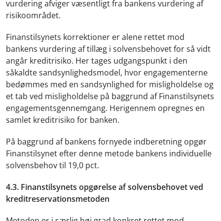
vurdering afviger væsentligt fra bankens vurdering af
risikoområdet.
Finanstilsynets korrektioner er alene rettet mod
bankens vurdering af tillæg i solvensbehovet for så vidt
angår kreditrisiko. Her tages udgangspunkt i den
såkaldte sandsynlighedsmodel, hvor engagementerne
bedømmes med en sandsynlighed for misligholdelse og
et tab ved misligholdelse på baggrund af Finanstilsynets
engagementsgennemgang. Herigennem opregnes en
samlet kreditrisiko for banken.
På baggrund af bankens fornyede indberetning opgør
Finanstilsynet efter denne metode bankens individuelle
solvensbehov til 19,0 pct.
4.3. Finanstilsynets opgørelse af solvensbehovet ved
kreditreservationsmetoden
Metoden er i særlig høj grad konkret rettet mod