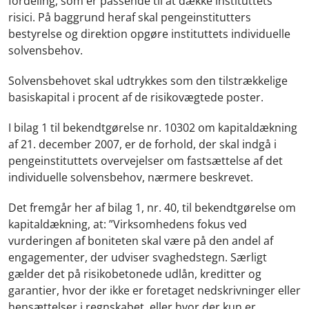
fordeling, som er passende til at dække instituttets
risici. På baggrund heraf skal pengeinstitutters
bestyrelse og direktion opgøre instituttets individuelle
solvensbehov.
Solvensbehovet skal udtrykkes som den tilstrækkelige
basiskapital i procent af de risikovægtede poster.
I bilag 1 til bekendtgørelse nr. 10302 om kapitaldækning
af 21. december 2007, er de forhold, der skal indgå i
pengeinstituttets overvejelser om fastsættelse af det
individuelle solvensbehov, nærmere beskrevet.
Det fremgår her af bilag 1, nr. 40, til bekendtgørelse om
kapitaldækning, at: ”Virksomhedens fokus ved
vurderingen af boniteten skal være på den andel af
engagementer, der udviser svaghedstegn. Særligt
gælder det på risikobetonede udlån, kreditter og
garantier, hvor der ikke er foretaget nedskrivninger eller
hensættelser i regnskabet, eller hvor der kun er