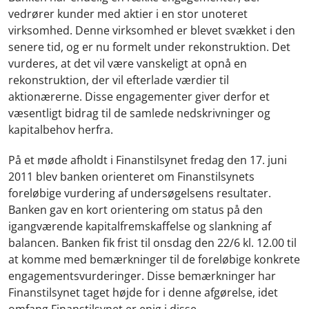
vedrører kunder med aktier i en stor unoteret
virksomhed. Denne virksomhed er blevet svækket i den
senere tid, og er nu formelt under rekonstruktion. Det
vurderes, at det vil være vanskeligt at opnå en
rekonstruktion, der vil efterlade værdier til
aktionærerne. Disse engagementer giver derfor et
væsentligt bidrag til de samlede nedskrivninger og
kapitalbehov herfra.
På et møde afholdt i Finanstilsynet fredag den 17. juni
2011 blev banken orienteret om Finanstilsynets
foreløbige vurdering af undersøgelsens resultater.
Banken gav en kort orientering om status på den
igangværende kapitalfremskaffelse og slankning af
balancen. Banken fik frist til onsdag den 22/6 kl. 12.00 til
at komme med bemærkninger til de foreløbige konkrete
engagementsvurderinger. Disse bemærkninger har
Finanstilsynet taget højde for i denne afgørelse, idet
omfang Finanstilsynet er enig i disse.