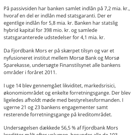
På passivsiden har banken samlet indlån på 7,2 mia. kr.,
hvoraf en del er indlån med statsgaranti. Der er
egentlige indlån for 5,8 mia. kr. Banken har statslig
hybrid kapital for 398 mio. kr. og samlede
statsgaranterede udstedelser for 4,1 mia. kr.
Da Fjordbank Mors er på skærpet tilsyn og var et
nyfusioneret institut mellem Morsø Bank og Morsø
Sparekasse, undersøgte Finanstilsynet alle bankens
områder i foråret 2011.
I uge 14 blev gennemgået likviditet, markedsrisici,
økonomiområdet og enkelte forretningsgange. Der blev
ligeledes afholdt møde med bestyrelsesformanden. I
ugerne 21 og 23 bankens engagementer samt
resterende forretningsgange på kreditområdet.
Undersøgelsen dækkede 56,5 % af Fjordbank Mors
kreditter målt efter volumen, herunder alle de 103