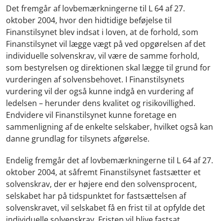
Det fremgår af lovbemærkningerne til L 64 af 27.
oktober 2004, hvor den hidtidige beføjelse til
Finanstilsynet blev indsat i loven, at de forhold, som
Finanstilsynet vil lægge vægt på ved opgørelsen af det
individuelle solvenskrav, vil være de samme forhold,
som bestyrelsen og direktionen skal lægge til grund for
vurderingen af solvensbehovet. I Finanstilsynets
vurdering vil der også kunne indgå en vurdering af
ledelsen – herunder dens kvalitet og risikovillighed.
Endvidere vil Finanstilsynet kunne foretage en
sammenligning af de enkelte selskaber, hvilket også kan
danne grundlag for tilsynets afgørelse.
Endelig fremgår det af lovbemærkningerne til L 64 af 27.
oktober 2004, at såfremt Finanstilsynet fastsætter et
solvenskrav, der er højere end den solvensprocent,
selskabet har på tidspunktet for fastsættelsen af
solvenskravet, vil selskabet få en frist til at opfylde det
individuelle solvenskrav. Fristen vil blive fastsat