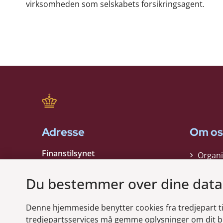
virksomheden som selskabets forsikringsagent.
Adresse
Om os
Finanstilsynet
Organi
Strandgade 29
Strate
1401 København K
Du bestemmer over dine data
Kontak
EAN nummer:
5798000021006
Denne hjemmeside benytter cookies fra tredjepart til 
CVR nummer:
10598184
Modt
tredjepartsservices må gemme oplysninger om dit b