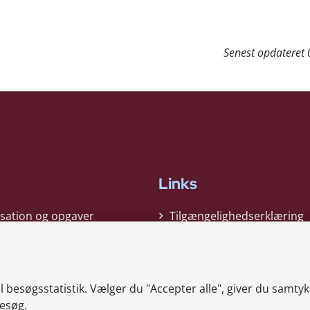
Senest opdateret
Links
sation og opgaver
Tilgængelighedserklæring
gi
Cookiepolitik
t
Privatlivspolitik
besøgsstatistik. Vælger du "Accepter alle", giver du samtykk
ag nyheder
Whistleblower
esøg.