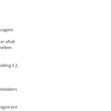
gsagent.
er aftalt
 mellem
dling § 2,
s
elskabers
registrere