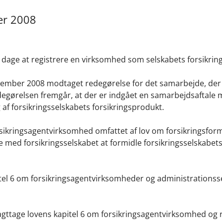
ber 2008
4 dage at registrere en virksomhed som selskabets forsikrin
ovember 2008 modtaget redegørelse for det samarbejde, der 
degørelsen fremgår, at der er indgået en samarbejdsaftale
af forsikringsselskabets forsikringsprodukt.
sikringsagentvirksomhed omfattet af lov om forsikringsformi
ale med forsikringsselskabet at formidle forsikringsselskabet
tel 6 om forsikringsagentvirksomheder og administrationss
 iagttage lovens kapitel 6 om forsikringsagentvirksomhed og 