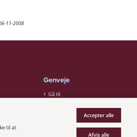
06-11-2008
Genveje
Gå til
virksomhedsregisteret
Gå til selskabsmeddelelser
Accepter alle
English
e til at
Afvis alle