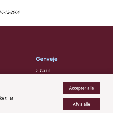
16-12-2004
Genveje
Gå til
virksomhedsregisteret
Gå til selskabsmeddelelser
Accepter alle
English
e til at
Afvis alle