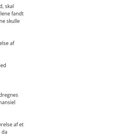
d, skal
elene fandt
ene skulle
else af
Ved
edregnes
inansiel
else af et
, da