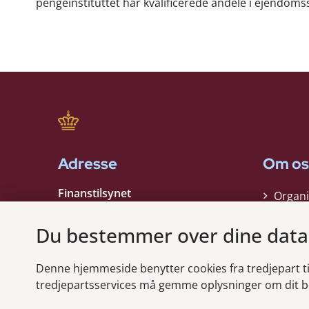
pengeinstituttet har kvalificerede andele i ejendomssel
Adresse
Om os
Finanstilsynet
Organi
Strandgade 29
Strate
1401 København K
Du bestemmer over dine data
Kontak
EAN nummer:
5798000021006
Denne hjemmeside benytter cookies fra tredjepart til 
CVR nummer:
10598184
Modt
tredjepartsservices må gemme oplysninger om dit b