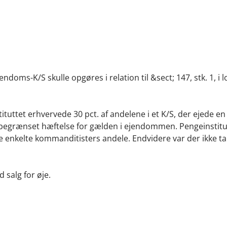
ndoms-K/S skulle opgøres i relation til &sect; 147, stk. 1, i 
ituttet erhvervede 30 pct. af andelene i et K/S, der ejede en
n begrænset hæftelse for gælden i ejendommen. Pengeinstitut
r de enkelte kommanditisters andele. Endvidere var der ikke ta
 salg for øje.