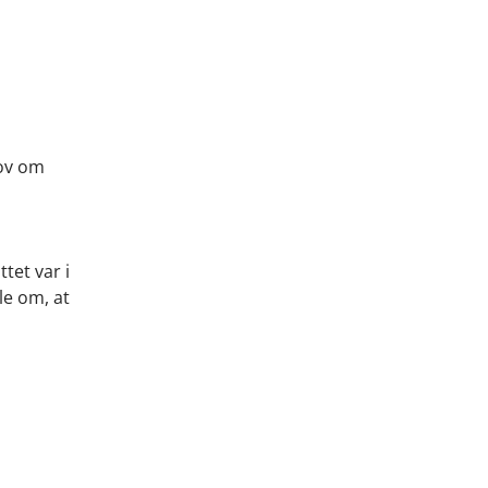
lov om
tet var i
le om, at