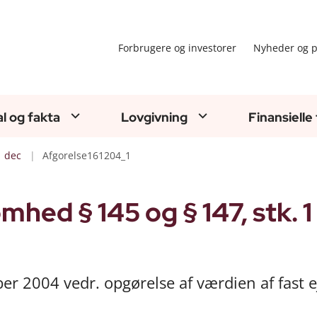
Forbrugere og investorer
Nyheder og p
al og fakta
Lovgivning
Finansielle
dec
Afgorelse161204_1
mhed § 145 og § 147, stk. 1
ber 2004 vedr. opgørelse af værdien af fast