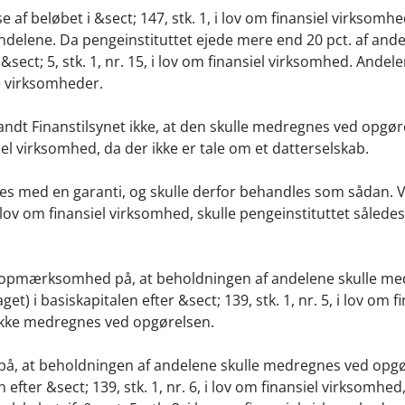
 af beløbet i &sect; 147, stk. 1, i lov om finansiel virksomhe
ndelene. Da pengeinstituttet ejede mere end 20 pct. af and
 &sect; 5, stk. 1, nr. 15, i lov om finansiel virksomhed. Andel
e virksomheder.
fandt Finanstilsynet ikke, at den skulle medregnes ved opgør
nsiel virksomhed, da der ikke er tale om et datterselskab.
lles med en garanti, og skulle derfor behandles som sådan. 
lov om finansiel virksomhed, skulle pengeinstituttet således
ts opmærksomhed på, at beholdningen af andelene skulle m
et) i basiskapitalen efter &sect; 139, stk. 1, nr. 5, i lov om f
ikke medregnes ved opgørelsen.
å, at beholdningen af andelene skulle medregnes ved opgør
 efter &sect; 139, stk. 1, nr. 6, i lov om finansiel virksomhed