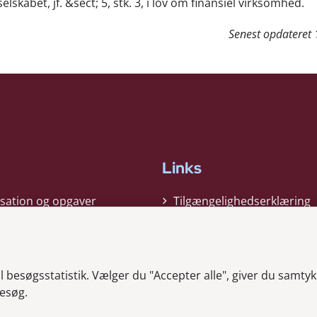
skabet, jf. &sect; 5, stk. 3, i lov om finansiel virksomhed.
Senest opdateret
Links
sation og opgaver
Tilgængelighedserklæring
gi
Cookiepolitik
t
Privatlivspolitik
besøgsstatistik. Vælger du "Accepter alle", giver du samtykk
ag nyheder
Whistleblower
esøg.