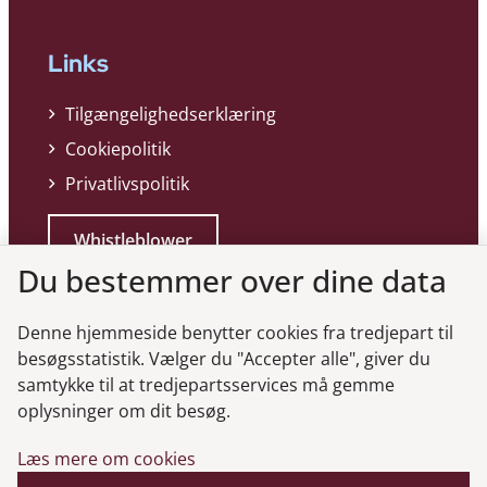
Links
Tilgængelighedserklæring
Cookiepolitik
Privatlivspolitik
Whistleblower
Du bestemmer over dine data
Denne hjemmeside benytter cookies fra tredjepart til
besøgsstatistik. Vælger du "Accepter alle", giver du
samtykke til at tredjepartsservices må gemme
Genveje
oplysninger om dit besøg.
Læs mere om cookies
Gå til virksomhedsregisteret