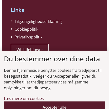
Links
Tilgængelighedserklæring
Cookiepolitik
Privatlivspolitik
Whistleblower
Du bestemmer over dine data
Denne hjemmeside benytter cookies fra tredjepart til
besøgsstatistik. Vælger du "Accepter alle", giver du
samtykke til at tredjepartsservices må gemme
Genveje
oplysninger om dit besøg.
Læs mere om cookies
Gå til virksomhedsregisteret
Accepter alle
Gå til selskabsmeddelelser