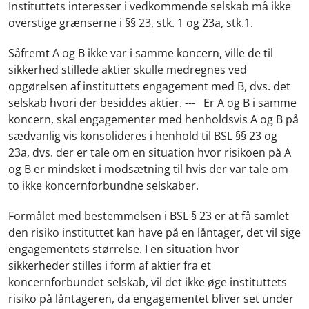
Instituttets interesser i vedkommende selskab må ikke
overstige grænserne i §§ 23, stk. 1 og 23a, stk.1.
Såfremt A og B ikke var i samme koncern, ville de til
sikkerhed stillede aktier skulle medregnes ved
opgørelsen af instituttets engagement med B, dvs. det
selskab hvori der besiddes aktier. --- Er A og B i samme
koncern, skal engagementer med henholdsvis A og B på
sædvanlig vis konsolideres i henhold til BSL §§ 23 og
23a, dvs. der er tale om en situation hvor risikoen på A
og B er mindsket i modsætning til hvis der var tale om
to ikke koncernforbundne selskaber.
Formålet med bestemmelsen i BSL § 23 er at få samlet
den risiko instituttet kan have på en låntager, det vil sige
engagementets størrelse. I en situation hvor
sikkerheder stilles i form af aktier fra et
koncernforbundet selskab, vil det ikke øge instituttets
risiko på låntageren, da engagementet bliver set under