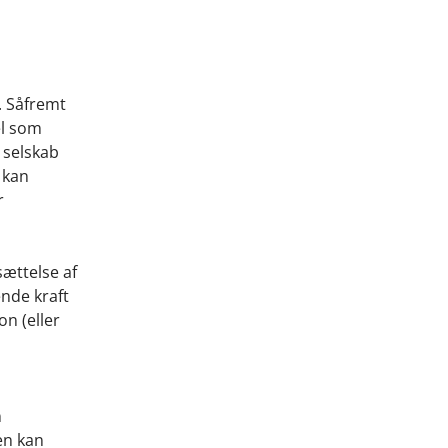
. Såfremt
el som
t selskab
 kan
r
sættelse af
ende kraft
n (eller
n
en kan