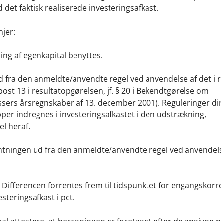
det faktisk realiserede investeringsafkast.
njer:
ning af egenkapital benyttes.
d fra den anmeldte/anvendte regel ved anvendelse af det i 
post 13 i resultatopgørelsen, jf. § 20 i Bekendtgørelse om
ssers årsregnskaber af 13. december 2001). Reguleringer di
pper indregnes i investeringsafkastet i den udstrækning,
el heraf.
entningen ud fra den anmeldte/anvendte regel ved anvendels
. Differencen forrentes frem til tidspunktet for engangskor
steringsafkast i pct.
l attestere, at beregningen er foretaget efter de angivne p