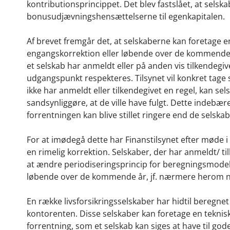
kontributionsprincippet. Det blev fastslået, at selsk
bonusudjævningshensættelserne til egenkapitalen.
Af brevet fremgår det, at selskaberne kan foretage e
engangskorrektion eller løbende over de kommende å
et selskab har anmeldt eller på anden vis tilkendegiv
udgangspunkt respekteres. Tilsynet vil konkret tage st
ikke har anmeldt eller tilkendegivet en regel, kan se
sandsynliggøre, at de ville have fulgt. Dette indebære
forrentningen kan blive stillet ringere end de selskab
For at imødegå dette har Finanstilsynet efter møde i
en rimelig korrektion. Selskaber, der har anmeldt/ ti
at ændre periodiseringsprincip for beregningsmode
løbende over de kommende år, jf. nærmere herom n
En række livsforsikringsselskaber har hidtil beregnet
kontorenten. Disse selskaber kan foretage en teknisk
forrentning, som et selskab kan siges at have til go