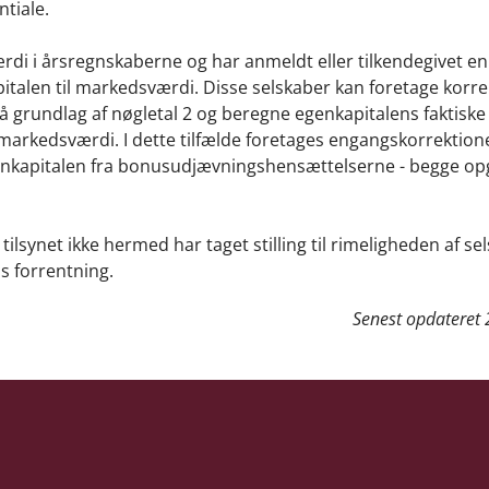
tiale.
rdi i årsregnskaberne og har anmeldt eller tilkendegivet en
italen til markedsværdi. Disse selskaber kan foretage korr
å grundlag af nøgletal 2 og beregne egenkapitalens faktiske
l markedsværdi. I dette tilfælde foretages engangskorrektio
genkapitalen fra bonusudjævningshensættelserne - begge opgj
tilsynet ikke hermed har taget stilling til rimeligheden af s
s forrentning.
Senest opdateret