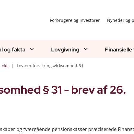
Forbrugere og investorer
Nyheder og p
al og fakta
Lovgivning
Finansielle
okt
Lov-om-forsikringsvirksomhed-31
somhed § 31 - brev af 26.
sselskaber og tværgående pensionskasser præciserede Finanst