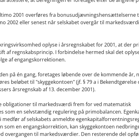
ultimo 2001 overføres fra bonusudjævningshensættelserne t
o 2002 eller senest når selskabet overgår til markedsværd
orsikringsvirksomhed oplyse i årsregnskabet for 2001, at der 
ft af regnskabsprincip. I forbindelse hermed skal det oplys
ølge af engangskorrektionen.
ge den på én gang, foretages løbende over de kommende år, n
rføres beløbet til "skyggekontoen" (jf. § 79 a i Bekendtgørelse
ssers årsregnskab af 13. december 2001).
te obligationer til markedsværdi frem for ved matematisk
es som en selvstændig regulering på primobalancen. Egenk
 i medfør af selskabets anmeldte egenkapitalforrentningsreg
nen som en engangskorrektion, kan skyggekontoen nedbringe
ed overgangen til markedsværdier. Den resterende del opf