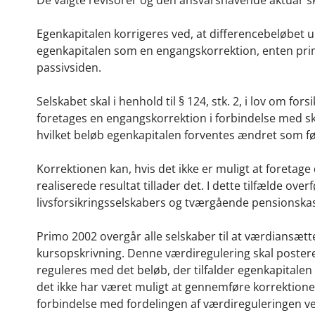
Egenkapitalen korrigeres ved, at differencebeløbet 
egenkapitalen som en engangskorrektion, enten prim
passivsiden.
Selskabet skal i henhold til § 124, stk. 2, i lov om f
foretages en engangskorrektion i forbindelse med ski
hvilket beløb egenkapitalen forventes ændret som f
Korrektionen kan, hvis det ikke er muligt at foreta
realiserede resultat tillader det. I dette tilfælde ove
livsforsikringsselskabers og tværgående pensionska
Primo 2002 overgår alle selskaber til at værdiansæt
kursopskrivning. Denne værdiregulering skal poster
reguleres med det beløb, der tilfalder egenkapitalen
det ikke har været muligt at gennemføre korrektio
forbindelse med fordelingen af værdireguleringen v