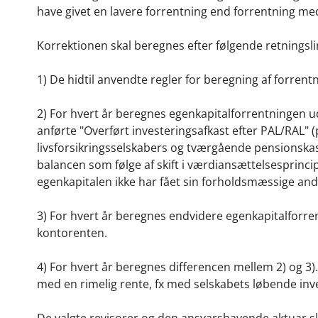
have givet en lavere forrentning end forrentning med 
Korrektionen skal beregnes efter følgende retningsli
1) De hidtil anvendte regler for beregning af forrent
2) For hvert år beregnes egenkapitalforrentningen u
anførte "Overført investeringsafkast efter PAL/RAL" (
livsforsikringsselskabers og tværgående pensionska
balancen som følge af skift i værdiansættelsesprinci
egenkapitalen ikke har fået sin forholdsmæssige and
3) For hvert år beregnes endvidere egenkapitalforr
kontorenten.
4) For hvert år beregnes differencen mellem 2) og 3)
med en rimelig rente, fx med selskabets løbende inve
De valgte revisorer og den ansvarshavende aktuar ska