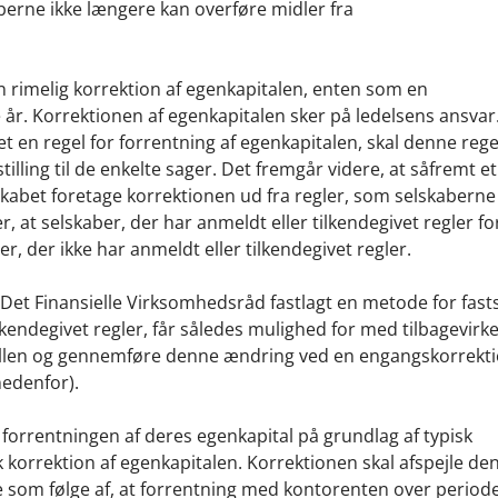
aberne ikke længere kan overføre midler fra
n rimelig korrektion af egenkapitalen, enten som en
r. Korrektionen af egenkapitalen sker på ledelsens ansvar
et en regel for forrentning af egenkapitalen, skal denne reg
illing til de enkelte sager. Det fremgår videre, at såfremt e
lskabet foretage korrektionen ud fra regler, som selskaberne
r, at selskaber, der har anmeldt eller tilkendegivet regler fo
er, der ikke har anmeldt eller tilkendegivet regler.
 Det Finansielle Virksomhedsråd fastlagt en metode for fast
lkendegivet regler, får således mulighed for med tilbagevirk
llen og gennemføre denne ændring ved en engangskorrektio
edenfor).
 forrentningen af deres egenkapital på grundlag af typisk
 korrektion af egenkapitalen. Korrektionen skal afspejle de
de som følge af, at forrentning med kontorenten over period