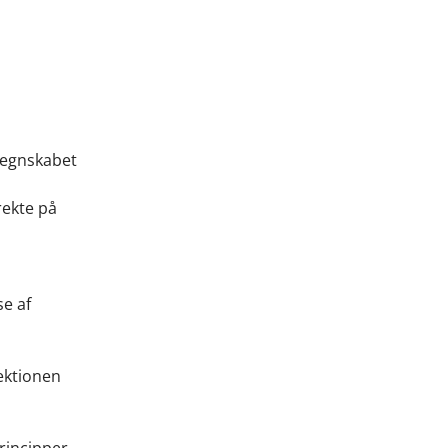
regnskabet
rekte på
e af
rektionen
rincipper.