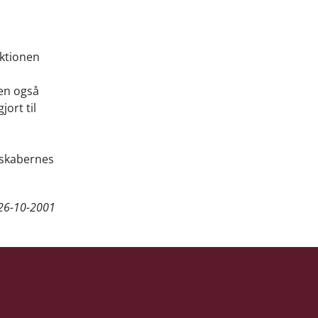
ektionen
nen også
ort til
elskabernes
26-10-2001