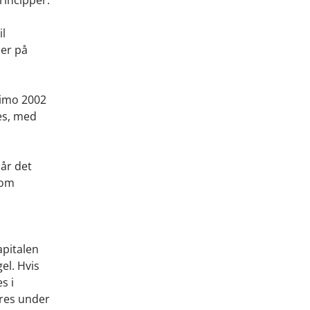
il
ier på
primo 2002
es, med
år det
 om
apitalen
el. Hvis
s i
øres under