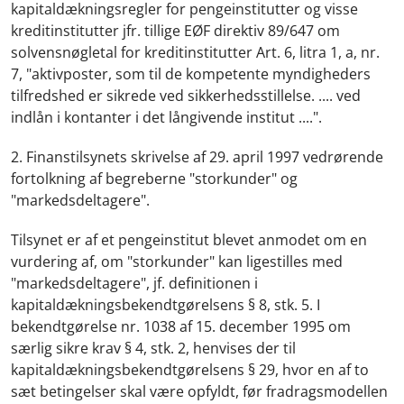
kapitaldækningsregler for pengeinstitutter og visse
kreditinstitutter jfr. tillige EØF direktiv 89/647 om
solvensnøgletal for kreditinstitutter Art. 6, litra 1, a, nr.
7, "aktivposter, som til de kompetente myndigheders
tilfredshed er sikrede ved sikkerhedsstillelse. .... ved
indlån i kontanter i det långivende institut ....".
2. Finanstilsynets skrivelse af 29. april 1997 vedrørende
fortolkning af begreberne "storkunder" og
"markedsdeltagere".
Tilsynet er af et pengeinstitut blevet anmodet om en
vurdering af, om "storkunder" kan ligestilles med
"markedsdeltagere", jf. definitionen i
kapitaldækningsbekendtgørelsens § 8, stk. 5. I
bekendtgørelse nr. 1038 af 15. december 1995 om
særlig sikre krav § 4, stk. 2, henvises der til
kapitaldækningsbekendtgørelsens § 29, hvor en af to
sæt betingelser skal være opfyldt, før fradragsmodellen