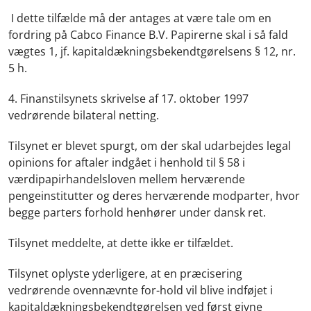
I dette tilfælde må der antages at være tale om en
fordring på Cabco Finance B.V. Papirerne skal i så fald
vægtes 1, jf. kapitaldækningsbekendtgørelsens § 12, nr.
5 h.
4. Finanstilsynets skrivelse af 17. oktober 1997
vedrørende bilateral netting.
Tilsynet er blevet spurgt, om der skal udarbejdes legal
opinions for aftaler indgået i henhold til § 58 i
værdipapirhandelsloven mellem herværende
pengeinstitutter og deres herværende modparter, hvor
begge parters forhold henhører under dansk ret.
Tilsynet meddelte, at dette ikke er tilfældet.
Tilsynet oplyste yderligere, at en præcisering
vedrørende ovennævnte for-hold vil blive indføjet i
kapitaldækningsbekendtgørelsen ved først givne