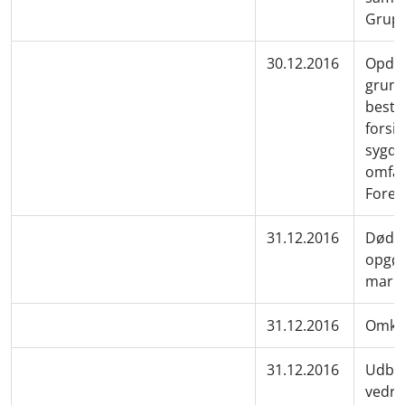
Grupp
30.12.2016
Opdat
grund
besta
forsik
sygdo
omfat
Foren
31.12.2016
Dødel
opgør
mark
31.12.2016
Omkos
31.12.2016
Udbet
vedrø