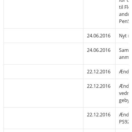
for o
til F
andre
PenS
24.06.2016
Nyt m
24.06.2016
Samme
anmel
22.12.2016
Ændri
22.12.2016
Ændri
vedrø
gebyr
22.12.2016
Ændri
PS92 