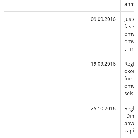
anmel
09.09.2016
Juster
fastsæ
omval
omval
til m
19.09.2016
Regle
økono
forsi
omval
selska
25.10.2016
Regler
"DinKa
anven
kapit