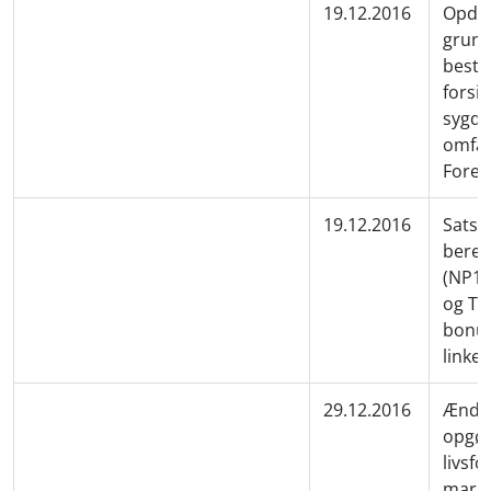
19.12.2016
Opdat
grund
besta
forsik
sygdo
omfat
Foren
19.12.2016
Satser
bereg
(NP16
og TI
bonus
linke
29.12.2016
Ændre
opgør
livsfo
marke