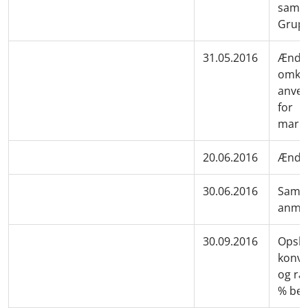
samar
Grupp
31.05.2016
Ændri
omkos
anven
for
mark
20.06.2016
Ændre
30.06.2016
Samme
anmel
30.09.2016
Opskr
konve
og ra
% ber