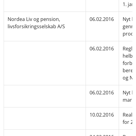
1. ja
Nordea Liv og pension,
06.02.2016
Nyt b
livsforsikringsselskab A/S
genne
produ
06.02.2016
Regler
helbr
forbi
bereg
og N
06.02.2016
Nyt b
marke
10.02.2016
Reali
for 2