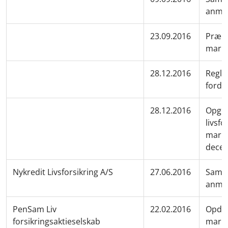
anmel
23.09.2016
Præci
mark
28.12.2016
Regle
fordel
28.12.2016
Opgør
livsfo
marke
dece
Nykredit Livsforsikring A/S
27.06.2016
Samme
anmel
PenSam Liv
22.02.2016
Opdat
forsikringsaktieselskab
marke