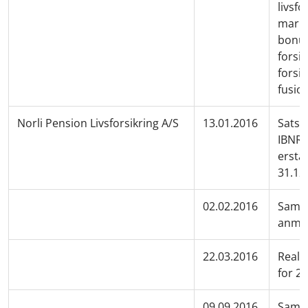
livsfo
marke
bonus
forsik
forsik
fusion
Norli Pension Livsforsikring A/S
13.01.2016
Satser
IBNR
ersta
31.12
02.02.2016
Samme
anmel
22.03.2016
Reali
for 2
09.09.2016
Samme