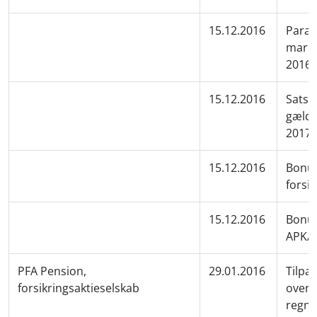
15.12.2016
Param
marke
2016
15.12.2016
Satse
gælde
2017
15.12.2016
Bonus
forsik
15.12.2016
Bonus
APK/P
PFA Pension,
29.01.2016
Tilpas
forsikringsaktieselskab
overfø
regns