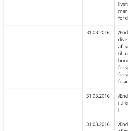
livsfo
marke
forsik
31.03.2016
Ændre
diver
af li
til m
bonus
forsik
forsik
fusion
31.03.2016
Ændre
i tilk
I
31.03.2016
Ændrin