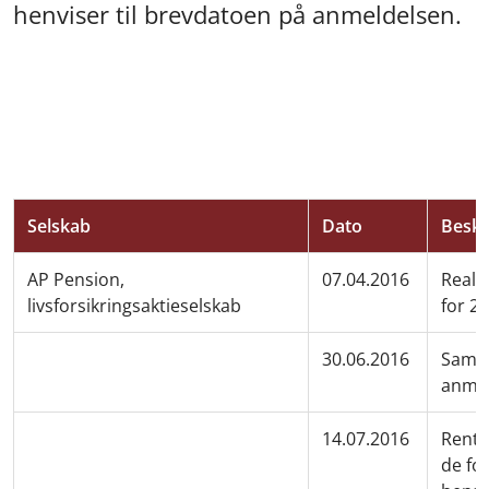
henviser til brevdatoen på anmeldelsen.
Selskab
Dato
Beskr
AP Pension,
07.04.2016
Reali
livsforsikringsaktieselskab
for 2
30.06.2016
Samme
anmel
14.07.2016
Rente
de fo