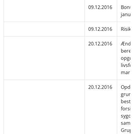
09.12.2016
Bonus
janua
09.12.2016
Risik
20.12.2016
Ændri
bereg
opgør
livsfo
mark
20.12.2016
Opdat
grund
besta
forsik
sygdo
samar
Grupp