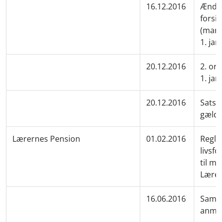
16.12.2016
Ændre
forsik
(mark
1. ja
20.12.2016
2. or
1. ja
20.12.2016
Satse
gælde
Lærernes Pension
01.02.2016
Regle
livsf
til m
Lære
16.06.2016
Samme
anmel