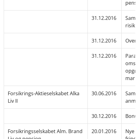
pensi
31.12.2016
Samm
risik
31.12.2016
Overs
31.12.2016
Param
omskri
opgør
mark
Forsikrings-Aktieselskabet Alka
30.06.2016
Samme
Liv II
anmel
30.12.2016
Bonus
Forsikringsselskabet Alm. Brand
20.01.2016
Nye re
Liv og pension
fripol