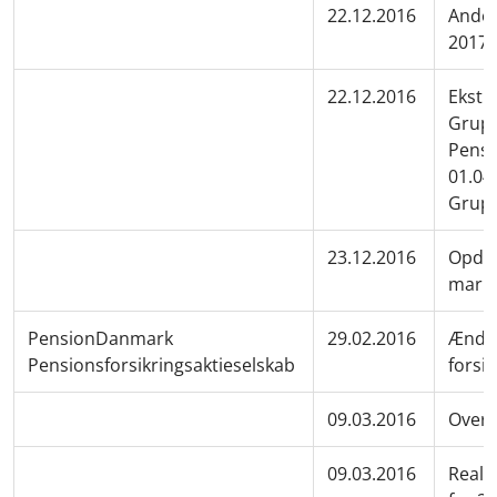
22.12.2016
Anden
2017
22.12.2016
Ekstr
Grupp
Pensi
01.04
Grupp
23.12.2016
Opdat
mark
PensionDanmark
29.02.2016
Ændri
Pensionsforsikringsaktieselskab
forsik
09.03.2016
Overs
09.03.2016
Reali