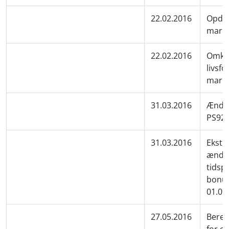
22.02.2016
Opdat
mark
22.02.2016
Omkos
livsfo
mark
31.03.2016
Ændri
PS92 
31.03.2016
Ekstr
ændre
tidsp
bonus
01.09
27.05.2016
Bereg