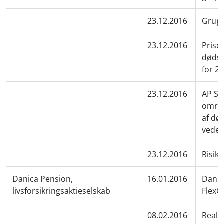
23.12.2016
Grupp
23.12.2016
Priser
dødsri
for 2
23.12.2016
AP St
omreg
af dø
veder
23.12.2016
Risik
Danica Pension,
16.01.2016
Danic
livsforsikringsaktieselskab
FlexO
08.02.2016
Reali