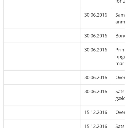
for 2
30.06.2016
Samme
anmel
30.06.2016
Bonus
30.06.2016
Princ
opgør
mark
30.06.2016
Overs
30.06.2016
Satse
gælde
15.12.2016
Overs
15.12.2016
Satser