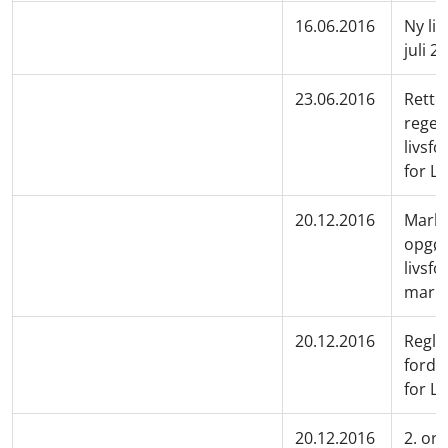
16.06.2016
Ny li
juli 2
23.06.2016
Rettel
regel
livsf
for L
20.12.2016
Marke
opgør
livsfo
mark
20.12.2016
Regle
fordel
for L
20.12.2016
2. or