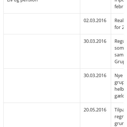
febru
02.03.2016
Reali
for 2
30.03.2016
Regul
som e
samar
Grupp
30.03.2016
Nye r
gruppe
helbr
gælde
20.05.2016
Tilpas
regns
grund