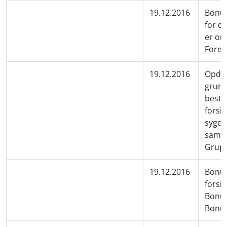
19.12.2016
Bonus
for d
er om
Foren
19.12.2016
Opdat
grund
besta
forsik
sygdo
samar
Grupp
19.12.2016
Bonus
forsik
Bonus
Bonus