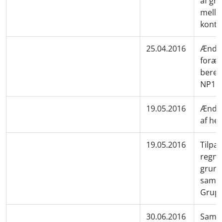
af gru
mell
kontr
25.04.2016
Ændri
foræl
bereg
NP1
19.05.2016
Ændre
af he
19.05.2016
Tilpas
regns
grund
samar
Grupp
30.06.2016
Samme