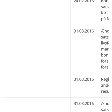
24.02.2016
Bonus
satser
forsi
på N
31.03.2016
Ændre
satse
livsfo
marke
bonus
forsik
forsik
31.03.2016
Regle
andel
resul
31.03.2016
Ændre
satse