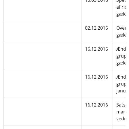
15.03.2016
Speci
af ri
gælde
02.12.2016
Overs
gælde
16.12.2016
Ændre
grupp
gælde
16.12.2016
Ændre
grupp
janua
16.12.2016
Satser
marke
vedr.