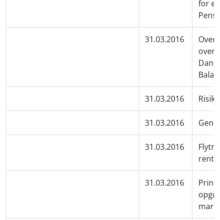
for e
Pensi
31.03.2016
Overf
overf
Danica
Bala
31.03.2016
Risik
31.03.2016
Genk
31.03.2016
Flytn
rent
31.03.2016
Princ
opgør
mark