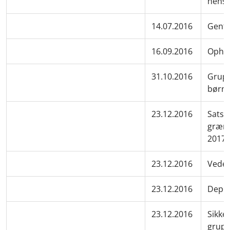
hensæ
14.07.2016
Genfo
16.09.2016
Ophæv
31.10.2016
Gruppe
børne
23.12.2016
Satse
græns
2017
23.12.2016
Veder
23.12.2016
Depot
23.12.2016
Sikker
gruppe