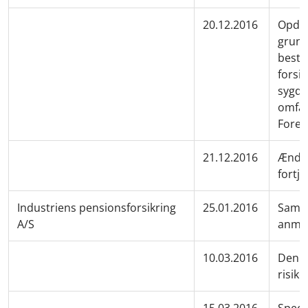
20.12.2016
Opdat
grund
besta
forsik
sygdo
omfat
Foren
21.12.2016
Ændri
fortj
Industriens pensionsforsikring
25.01.2016
Samme
A/S
anmel
10.03.2016
Den r
risik