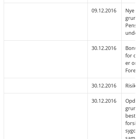
09.12.2016
Nye g
grund
Pensi
under 
30.12.2016
Bonus
for d
er om
Foren
30.12.2016
Risik
30.12.2016
Opdat
grund
besta
forsik
sygdo
samar