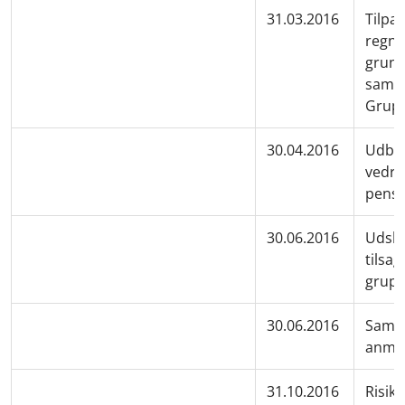
31.03.2016
Tilpas
regns
grund
samar
Grupp
30.04.2016
Udbet
vedrø
pensi
30.06.2016
Udskil
tilsa
grupp
30.06.2016
Samme
anmel
31.10.2016
Risik