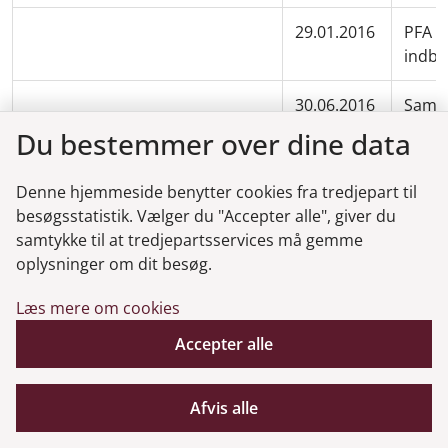
29.01.2016
PFA pl
indbe
30.06.2016
Samme
anmel
Du bestemmer over dine data
30.06.2016
Præci
Denne hjemmeside benytter cookies fra tredjepart til
tekni
besøgsstatistik. Vælger du "Accepter alle", giver du
samtykke til at tredjepartsservices må gemme
30.06.2016
Opgør
oplysninger om dit besøg.
livsfo
Læs mere om cookies
30.06.2016
Juste
Accepter alle
risiko
forsi
kontr
Afvis alle
30.09.2016
PFA P