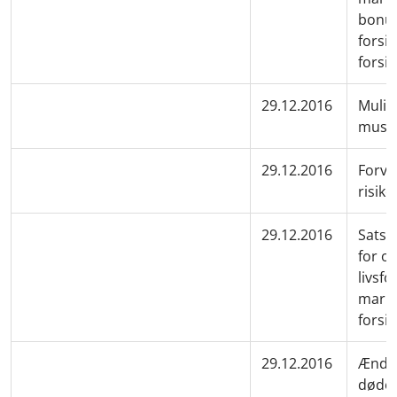
bonus
forsik
forsik
29.12.2016
Muligh
musi
29.12.2016
Forve
risik
29.12.2016
Satser
for o
livsfo
marke
forsik
29.12.2016
Ændre
dødel