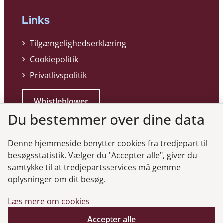
Links
Tilgængelighedserklæring
Cookiepolitik
Privatlivspolitik
Whistleblower
Du bestemmer over dine data
Denne hjemmeside benytter cookies fra tredjepart til
besøgsstatistik. Vælger du "Accepter alle", giver du
samtykke til at tredjepartsservices må gemme
Genveje
oplysninger om dit besøg.
Læs mere om cookies
Gå til virksomhedsregisteret
Gå til selskabsmeddelelser
Accepter alle